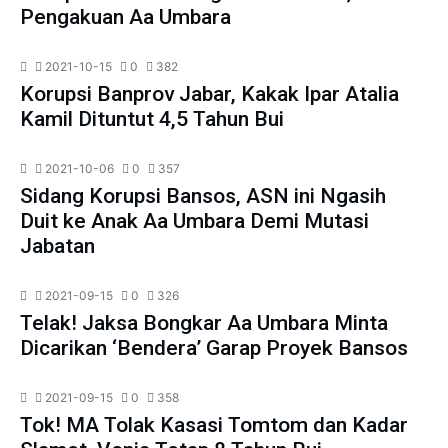
Pengakuan Aa Umbara
2021-10-15
0
382
Korupsi Banprov Jabar, Kakak Ipar Atalia
Kamil Dituntut 4,5 Tahun Bui
2021-10-06
0
357
Sidang Korupsi Bansos, ASN ini Ngasih
Duit ke Anak Aa Umbara Demi Mutasi
Jabatan
2021-09-15
0
326
Telak! Jaksa Bongkar Aa Umbara Minta
Dicarikan ‘Bendera’ Garap Proyek Bansos
2021-09-15
0
358
Tok! MA Tolak Kasasi Tomtom dan Kadar