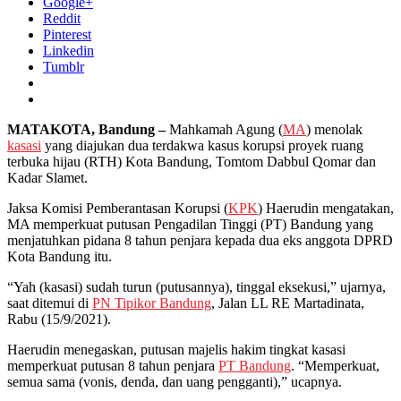
Google+
Reddit
Pinterest
Linkedin
Tumblr
MATAKOTA, Bandung –
Mahkamah Agung (
MA
) menolak
kasasi
yang diajukan dua terdakwa kasus korupsi proyek ruang
terbuka hijau (RTH) Kota Bandung, Tomtom Dabbul Qomar dan
Kadar Slamet.
Jaksa Komisi Pemberantasan Korupsi (
KPK
) Haerudin mengatakan,
MA memperkuat putusan Pengadilan Tinggi (PT) Bandung yang
menjatuhkan pidana 8 tahun penjara kepada dua eks anggota DPRD
Kota Bandung itu.
“Yah (kasasi) sudah turun (putusannya), tinggal eksekusi,” ujarnya,
saat ditemui di
PN Tipikor Bandung
, Jalan LL RE Martadinata,
Rabu (15/9/2021).
Haerudin menegaskan, putusan majelis hakim tingkat kasasi
memperkuat putusan 8 tahun penjara
PT Bandung
. “Memperkuat,
semua sama (vonis, denda, dan uang pengganti),” ucapnya.