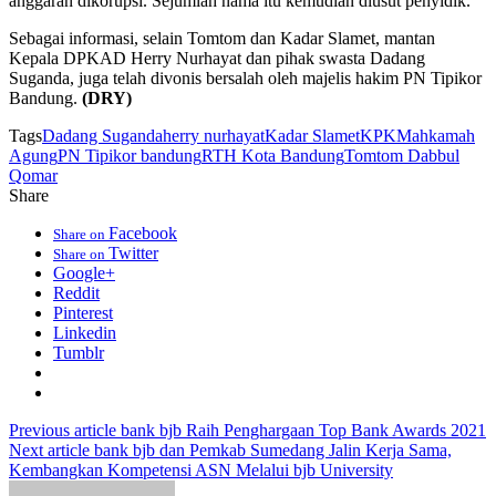
anggaran dikorupsi. Sejumlah nama itu kemudian diusut penyidik.
Sebagai informasi, selain Tomtom dan Kadar Slamet, mantan
Kepala DPKAD Herry Nurhayat dan pihak swasta Dadang
Suganda, juga telah divonis bersalah oleh majelis hakim PN Tipikor
Bandung.
(DRY)
Tags
Dadang Suganda
herry nurhayat
Kadar Slamet
KPK
Mahkamah
Agung
PN Tipikor bandung
RTH Kota Bandung
Tomtom Dabbul
Qomar
Share
Facebook
Share on
Twitter
Share on
Google+
Reddit
Pinterest
Linkedin
Tumblr
Previous article
bank bjb Raih Penghargaan Top Bank Awards 2021
Next article
bank bjb dan Pemkab Sumedang Jalin Kerja Sama,
Kembangkan Kompetensi ASN Melalui bjb University