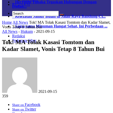
Heryanto Tanaka Tegaskan Hubungan Dengan
REDAKSI
Dadan...
Kelezatan Jamur Bulan di Jalan Raya Bandung-Ci...
Home
All News
Tok! MA Tolak Kasasi Tomtom dan Kadar Slamet,
Sama-sama Minuman Hangat Sehat, Ini Perbedaan ...
Vonis Tetap 8 Tahun Bui
All News
-
Hukum
-
2021-09-15
Redaksi
Pedoman Siber
Tok! MA Tolak Kasasi Tomtom dan
Kadar Slamet, Vonis Tetap 8 Tahun Bui
2021-09-15
359
Facebook
Share on
Twitter
Share on