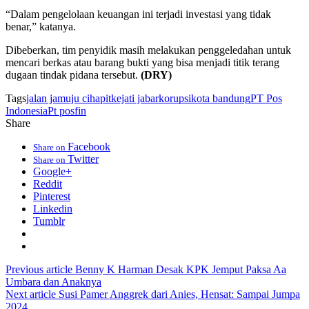
“Dalam pengelolaan keuangan ini terjadi investasi yang tidak
benar,” katanya.
Dibeberkan, tim penyidik masih melakukan penggeledahan untuk
mencari berkas atau barang bukti yang bisa menjadi titik terang
dugaan tindak pidana tersebut.
(DRY)
Tags
jalan jamuju cihapit
kejati jabar
korupsi
kota bandung
PT Pos
Indonesia
Pt posfin
Share
Facebook
Share on
Twitter
Share on
Google+
Reddit
Pinterest
Linkedin
Tumblr
Previous article
Benny K Harman Desak KPK Jemput Paksa Aa
Umbara dan Anaknya
Next article
Susi Pamer Anggrek dari Anies, Hensat: Sampai Jumpa
2024