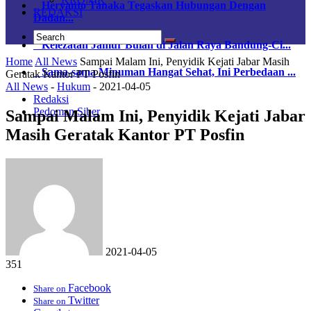
Heryanto Tanaka Tegaskan Hubungan Dengan
REDAKSI
Dadan...
Kelezatan Jamur Bulan di Jalan Raya Bandung-Ci...
Home
All News
Sampai Malam Ini, Penyidik Kejati Jabar Masih
Sama-sama Minuman Hangat Sehat, Ini Perbedaan ...
Geratak Kantor PT Posfin
All News
-
Hukum
-
2021-04-05
Redaksi
Pedoman Siber
Sampai Malam Ini, Penyidik Kejati Jabar
Masih Geratak Kantor PT Posfin
2021-04-05
351
Facebook
Share on
Twitter
Share on