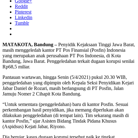
Google+
Reddit
Pinterest
Linkedin
Tumblr
MATAKOTA, Bandung –
Penyidik Kejaksaan Tinggi Jawa Barat,
masih menggeledah kantor PT Pos Finansial (Posfin) Indonesia
yang merupakan anak perusahaan PT Pos Indonesia, di Kota
Bandung, Jawa Barat. Penggeledahan terkait dugaan korupsi senilai
Rp68,5 miliar.
Pantauan wartawan, hingga Senin (5/4/2021) pukul 20.30 WIB,
penggeledahan yang dipimpin oleh Kepala Seksi Penyidikan Kejari
Jabar Daniel de Rozari, masih berlangsung di PT Posfin, Jalan
Jamuju Nomer 2 Cihapit Kota Bandung.
“Untuk sementara (penggeledahan) baru di kantor Posfin. Sesuai
perkembangan hasil penyidikan, jika memang diperlukan akan
dilakukan penggeledahan (di tempat lain). Tim sekarang masih di
kantor Posfin,” ujar Asisten Bidang Tindak Pidana Khusus
(Aspidsus) Kejati Jabar, Riyono.
Dia berujar, kasus dugaan korupsi tersebut naik ke tingkat