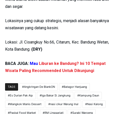
dan segar.
Lokasinya yang cukup strategis, menjadi alasan banyaknya
wisatawan yang datang kesini.
Lokasi: Jl. Cisangkuy No.66, Citarum, Kec. Bandung Wetan,
Kota Bandung.
(DRY)
BACA JUGA:
Mau
Liburan ke Bandung? Ini 10 Tempat
Wisata Paling Recommended Untuk Dikunjungi
Angkringan De BlankON
Batagor Hanjuang
TAGS
Es Durian Pak Aip
Iga Bakar Si Jangkung
Kampung Daun
Mangkok Manis Dessert
nasi cikur Warung Inul
Nasi Kalong
Paskal Food Market
RM Linggarjati
Surabi Waroeng