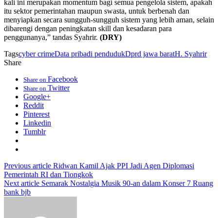
kali ini merupakan momentum bagi semua pengelola sistem, apakah
itu sektor pemerintahan maupun swasta, untuk berbenah dan
menyiapkan secara sungguh-sungguh sistem yang lebih aman, selain
dibarengi dengan peningkatan skill dan kesadaran para
penggunanya,” tandas Syahrir.
(DRY)
Tags
cyber crime
Data pribadi penduduk
Dprd jawa barat
H. Syahrir
Share
Facebook
Share on
Twitter
Share on
Google+
Reddit
Pinterest
Linkedin
Tumblr
Previous article
Ridwan Kamil Ajak PPI Jadi Agen Diplomasi
Pemerintah RI dan Tiongkok
Next article
Semarak Nostalgia Musik 90-an dalam Konser 7 Ruang
bank bjb