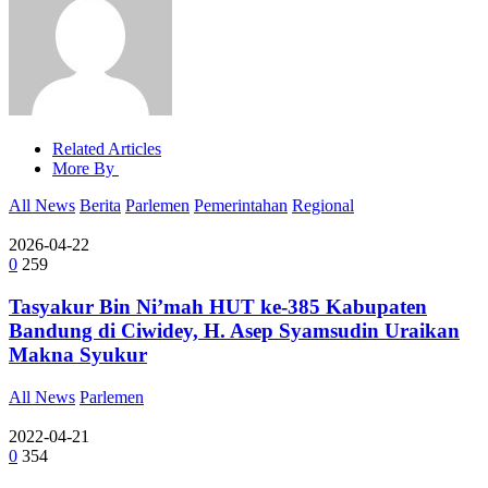
Related Articles
More By
All News
Berita
Parlemen
Pemerintahan
Regional
2026-04-22
0
259
Tasyakur Bin Ni’mah HUT ke-385 Kabupaten
Bandung di Ciwidey, H. Asep Syamsudin Uraikan
Makna Syukur
All News
Parlemen
2022-04-21
0
354