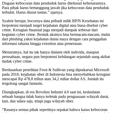
Dugaan kebocoran data penduduk harus ditelusuri kebenarannya.
Para pihak harus bertanggung jawab jika kebocoran data penduduk
terbukti. Harus diusut tuntas.” ujarnya.
Syahrir berujar, bocornya data pribadi milik BPJS Kesehatan ini
berpotensi menjadi target kejahatan digital atau biasa disebut cyber
crime. Kerugian finansial juga menjadi dampak terbesar dari
kegiatan cyber crime. Bentuk aksinya bisa bermacam-macam, mulai
dari phishing yakni kejahatan dunia maya dengan cara penggalian
informasi rahasia hingga extortion atau pemerasan.
Menurutnya, hal itu tak hanya dialami oleh individu, maupun
perusahaan, negara pun berpotensi kehilangan sejumlah uang akibat
tindak cyber crime.
Berdasarkan penelitian Frost & Sullivan yang diprakarsai Microsoft
pada 2018, kejahatan siber di Indonesia bisa menyebabkan kerugian
mencapai Rp 478,8 triliun atau 34,2 miliar dollar AS. Jumlah itu
tergolong sangat fantastis.
Diungkapkan, di era Revolusi Industri 4.0 saat ini, kedaulatan
sebuah bangsa tidak hanya terletak pada penguasaan wilayah darat,
laut, dan udara saja, tetapi juga wilayah siber.
“Rasanya semua pihak sepertinya sepakat bahwa kasus kebocoran