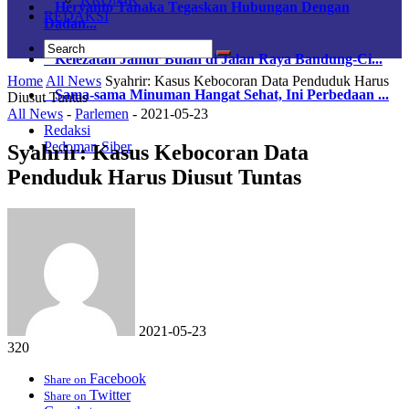
Heryanto Tanaka Tegaskan Hubungan Dengan
REDAKSI
Dadan...
Kelezatan Jamur Bulan di Jalan Raya Bandung-Ci...
Home
All News
Syahrir: Kasus Kebocoran Data Penduduk Harus
Sama-sama Minuman Hangat Sehat, Ini Perbedaan ...
Diusut Tuntas
All News
-
Parlemen
-
2021-05-23
Redaksi
Pedoman Siber
Syahrir: Kasus Kebocoran Data
Penduduk Harus Diusut Tuntas
2021-05-23
320
Facebook
Share on
Twitter
Share on