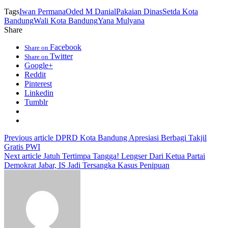
Tags
Iwan Permana
Oded M Danial
Pakaian Dinas
Setda Kota
Bandung
Wali Kota Bandung
Yana Mulyana
Share
Facebook
Share on
Twitter
Share on
Google+
Reddit
Pinterest
Linkedin
Tumblr
Previous article
DPRD Kota Bandung Apresiasi Berbagi Takjil
Gratis PWI
Next article
Jatuh Tertimpa Tangga! Lengser Dari Ketua Partai
Demokrat Jabar, IS Jadi Tersangka Kasus Penipuan