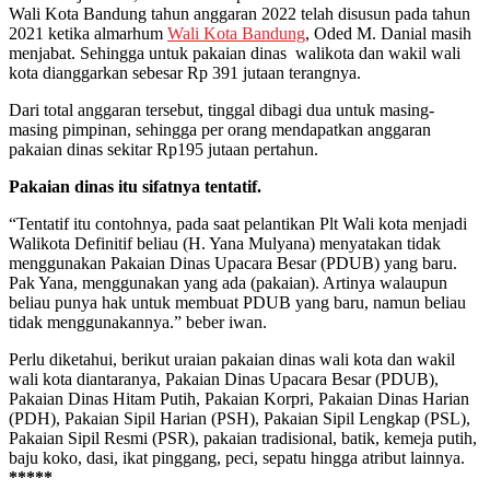
Wali Kota Bandung tahun anggaran 2022 telah disusun pada tahun
2021 ketika almarhum
Wali Kota Bandung
, Oded M. Danial masih
menjabat. Sehingga untuk pakaian dinas walikota dan wakil wali
kota dianggarkan sebesar Rp 391 jutaan terangnya.
Dari total anggaran tersebut, tinggal dibagi dua untuk masing-
masing pimpinan, sehingga per orang mendapatkan anggaran
pakaian dinas sekitar Rp195 jutaan pertahun.
Pakaian dinas itu sifatnya tentatif.
“Tentatif itu contohnya, pada saat pelantikan Plt Wali kota menjadi
Walikota Definitif beliau (H. Yana Mulyana) menyatakan tidak
menggunakan Pakaian Dinas Upacara Besar (PDUB) yang baru.
Pak Yana, menggunakan yang ada (pakaian). Artinya walaupun
beliau punya hak untuk membuat PDUB yang baru, namun beliau
tidak menggunakannya.” beber iwan.
Perlu diketahui, berikut uraian pakaian dinas wali kota dan wakil
wali kota diantaranya, Pakaian Dinas Upacara Besar (PDUB),
Pakaian Dinas Hitam Putih, Pakaian Korpri, Pakaian Dinas Harian
(PDH), Pakaian Sipil Harian (PSH), Pakaian Sipil Lengkap (PSL),
Pakaian Sipil Resmi (PSR), pakaian tradisional, batik, kemeja putih,
baju koko, dasi, ikat pinggang, peci, sepatu hingga atribut lainnya.
*****