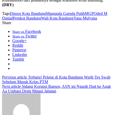
Rusdiantono dari jabatannya sebagai Kadinsos Kota Bandung.
(DRY)
Tags
Dinsos Kota Bandung
Manggala Garuda Putih
MGP
Oded M
Danial
Pemkot Bandung
Wali Kota Bandung
Yana Mulyana
Share
Facebook
Share on
Twitter
Share on
Google+
Reddit
Pinterest
Linkedin
Tumblr
Previous article
Terbaru! Pelajar di Kota Bandung Wajib Tes Swab
Sebelum Masuk Kelas PTM
Next article
Sidang Korupsi Bansos, ASN ini Ngasih Duit ke Anak
Aa Umbara Demi Mutasi Jabatan