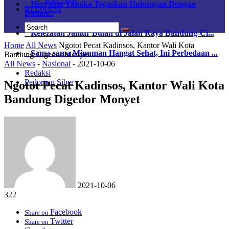
Heryanto Tanaka Tegaskan Hubungan Dengan
REDAKSI
Dadan...
Kelezatan Jamur Bulan di Jalan Raya Bandung-Ci...
Home
All News
Ngotot Pecat Kadinsos, Kantor Wali Kota
Sama-sama Minuman Hangat Sehat, Ini Perbedaan ...
Bandung Digedor Monyet
All News
-
Nasional
-
2021-10-06
Redaksi
Pedoman Siber
Ngotot Pecat Kadinsos, Kantor Wali Kota
Bandung Digedor Monyet
2021-10-06
322
Facebook
Share on
Twitter
Share on