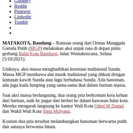
Google+
Reddit
Pinterest
Linkedin
Tumblr
MATAKOTA, Bandung –
Ratusan orang dari Ormas Manggala
Garuda Putih (
MGP
) melakukan aksi unjuk rasa di depan pintu
gerbang
Balai Kota Bandung
, Jalan Wastukencana, Selasa
(5/10/2021).
Uniknya, aksi massa menghadirkan kesenian tradisional Sunda.
Massa MGP membawa alat musik tradisional yang diikuti dengan
lantunan kawih Sunda atau lagu berbahasa Sunda. Ada hanoman,
ada juga kuda lumping yang sama-sama ikut dalam barisan massa.
Saat aksi massa berlangsung, dua orang pria berkostum kera keluar
dari barisan, naik ke pagar dan berlari ke dalam kawasan balai kota.
Mereka mengarah langsung ke kantor Wali Kota
Oded M Danial
dan Wakil Wali Kota
Yana Mulyana
.
Kostum dua pria tersebut melambangkan hanoman berwarna putih
dan satunya berwarna hitam.