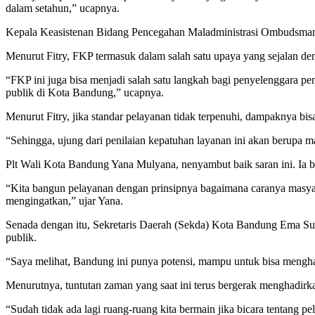
dalam setahun,” ucapnya.
Kepala Keasistenan Bidang Pencegahan Maladministrasi Ombudsman R
Menurut Fitry, FKP termasuk dalam salah satu upaya yang sejalan d
“FKP ini juga bisa menjadi salah satu langkah bagi penyelenggara
publik di Kota Bandung,” ucapnya.
Menurut Fitry, jika standar pelayanan tidak terpenuhi, dampaknya bis
“Sehingga, ujung dari penilaian kepatuhan layanan ini akan berupa ma
Plt Wali Kota Bandung Yana Mulyana, nenyambut baik saran ini. Ia bila
“Kita bangun pelayanan dengan prinsipnya bagaimana caranya masyarak
mengingatkan,” ujar Yana.
Senada dengan itu, Sekretaris Daerah (Sekda) Kota Bandung Ema Sumar
publik.
“Saya melihat, Bandung ini punya potensi, mampu untuk bisa mengh
Menurutnya, tuntutan zaman yang saat ini terus bergerak menghadirk
“Sudah tidak ada lagi ruang-ruang kita bermain jika bicara tentang p