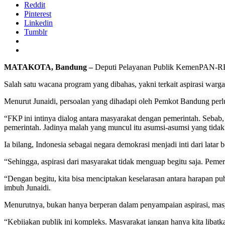
Reddit
Pinterest
Linkedin
Tumblr
MATAKOTA, Bandung –
Deputi Pelayanan Publik KemenPAN-RB J
Salah satu wacana program yang dibahas, yakni terkait aspirasi warg
Menurut Junaidi, persoalan yang dihadapi oleh Pemkot Bandung perlu
“FKP ini intinya dialog antara masyarakat dengan pemerintah. Sebab,
pemerintah. Jadinya malah yang muncul itu asumsi-asumsi yang tidak b
Ia bilang, Indonesia sebagai negara demokrasi menjadi inti dari lata
“Sehingga, aspirasi dari masyarakat tidak menguap begitu saja. Pem
“Dengan begitu, kita bisa menciptakan keselarasan antara harapan 
imbuh Junaidi.
Menurutnya, bukan hanya berperan dalam penyampaian aspirasi, masy
“Kebijakan publik ini kompleks. Masyarakat jangan hanya kita libatka