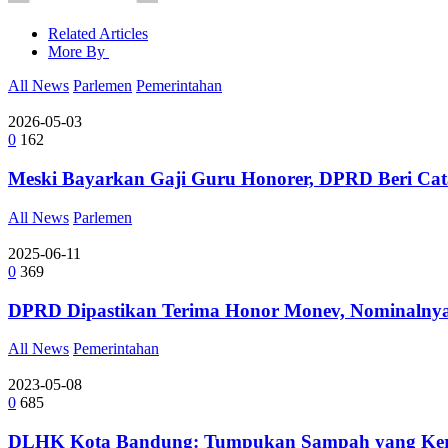
Related Articles
More By
All News
Parlemen
Pemerintahan
2026-05-03
0
162
Meski Bayarkan Gaji Guru Honorer, DPRD Beri Ca
All News
Parlemen
2025-06-11
0
369
DPRD Dipastikan Terima Honor Monev, Nominalny
All News
Pemerintahan
2023-05-08
0
685
DLHK Kota Bandung: Tumpukan Sampah yang Kerap 