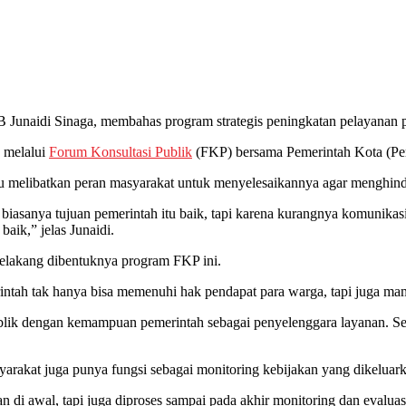
unaidi Sinaga, membahas program strategis peningkatan pelayanan pu
a melalui
Forum Konsultasi Publik
(FKP) bersama Pemerintah Kota (P
 melibatkan peran masyarakat untuk menyelesaikannya agar menghindar
 biasanya tujuan pemerintah itu baik, tapi karena kurangnya komunika
aik,” jelas Junaidi.
r belakang dibentuknya program FKP ini.
erintah tak hanya bisa memenuhi hak pendapat para warga, tapi juga 
publik dengan kemampuan pemerintah sebagai penyelenggara layanan. S
arakat juga punya fungsi sebagai monitoring kebijakan yang dikeluar
n di awal, tapi juga diproses sampai pada akhir monitoring dan evalua