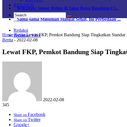
REDAKSI
Kelezatan Jamur Bulan di Jalan Raya Bandung-Ci...
Sama-sama Minuman Hangat Sehat, Ini Perbedaan ...
Redaksi
Home
Berita
Lewat FKP, Pemkot Bandung Siap Tingkatkan Standar 
Pedoman Siber
Berita
-
2022-02-08
Lewat FKP, Pemkot Bandung Siap Tingka
2022-02-08
345
Facebook
Share on
Twitter
Share on
Google+