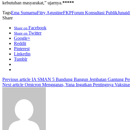
kebutuhan masyarakat,” ujarnya.
*****
Tags
Ema Sumarna
Fitry Agustine
FKP
Forum Konsultasi Publik
Junaid
Share
Facebook
Share on
Twitter
Share on
Google+
Reddit
Pinterest
Linkedin
Tumblr
Previous article
IA SMAN 5 Bandung Bangun Jembatan Gantung Perint
Next article
Omicron Mengganas, Yana Ingatkan Pentingnya Vaksinas