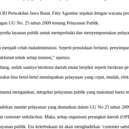
I Perwakilan Jawa Barat, Fitry Agustine sepakat dengan wacana pro
engan UU No. 25 tahun 2009 tentang Pelayanan Publik.
 penyedia layanan publik untuk memperbaiki dan menyempurnakan pela
a menjadi celah maladministrasi. Seperti penundaan berlarut, penyimpa
klumat untuk setiap instansi,” ujarnya.
ng, sudah saatnya birokrasi daerah mulai berpikir seperti birokrasi pe
at bisa betul-betul mendapatkan pelayanan yang cepat, mudah, efektif
na mengatakan, integritas pelayanan publik yang maksimal harus menja
adirkan standar pelayanan yang diamatkan dalam UU No 25 tahun 2009
an customer satisfaction. Maka, setiap organisasi perangkat daerah (O
elayanan publik. Era keterbukaan ini akan menghadirkan ‘customer sati