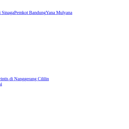
i Sinaga
Pemkot Bandung
Yana Mulyana
is di Nanggerang Cililin
i