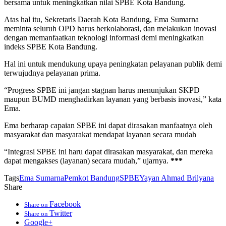
bersama untuk meningkatkan nilai SPBE Kota Bandung.
Atas hal itu, Sekretaris Daerah Kota Bandung, Ema Sumarna
meminta seluruh OPD harus berkolaborasi, dan melakukan inovasi
dengan memanfaatkan teknologi informasi demi meningkatkan
indeks SPBE Kota Bandung.
Hal ini untuk mendukung upaya peningkatan pelayanan publik demi
terwujudnya pelayanan prima.
“Progress SPBE ini jangan stagnan harus menunjukan SKPD
maupun BUMD menghadirkan layanan yang berbasis inovasi,” kata
Ema.
Ema berharap capaian SPBE ini dapat dirasakan manfaatnya oleh
masyarakat dan masyarakat mendapat layanan secara mudah
“Integrasi SPBE ini haru dapat dirasakan masyarakat, dan mereka
dapat mengakses (layanan) secara mudah,” ujarnya.
***
Tags
Ema Sumarna
Pemkot Bandung
SPBE
Yayan Ahmad Brilyana
Share
Facebook
Share on
Twitter
Share on
Google+