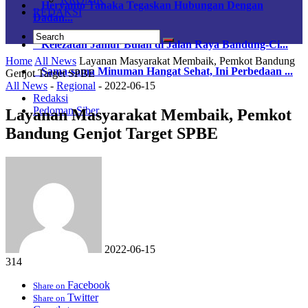
Heryanto Tanaka Tegaskan Hubungan Dengan
REDAKSI
Dadan...
Kelezatan Jamur Bulan di Jalan Raya Bandung-Ci...
Home
All News
Layanan Masyarakat Membaik, Pemkot Bandung
Sama-sama Minuman Hangat Sehat, Ini Perbedaan ...
Genjot Target SPBE
All News
-
Regional
-
2022-06-15
Redaksi
Pedoman Siber
Layanan Masyarakat Membaik, Pemkot
Bandung Genjot Target SPBE
2022-06-15
314
Facebook
Share on
Twitter
Share on