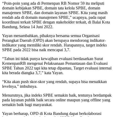
“Poin-poin yang ada di Permenpan RB Nomor 59 itu meliputi
domain kebijakan SPBE, domain tata kelola SPBE, domain
manajemen SPBE, dan domain layanan SPBE. Kita yang masih
rendah ada di domain manajemen SPBE,” ucapnya, pada rapat
koordinasi terkait SPBE dengan stakeholder terkait, di Balai Kota
Bandung, Selasa 14 Juni 2022.
Yayan menambahkan, pihaknya bersama semua Organisasi
Perangkat Daerah (OPD) akan berupaya mendorong indikator-
indikator yang memiliki skor rendah. Harapannya, target indeks
SPBE pada 2022 bisa naik mencapai 3,7.
“Tahun ini tidak punya kewajiban evaluasi berdasarkan Surat
KemenpanRB mengenai Pelaksanaan Pemantauan dan Evaluasi
SPBE Tahun 2022 tapi kita tetap dipantau, Target evaluasi internal
kita berada diangka 3,7,” kata Yayan.
“Kita akan push skor-skor yang rendah, supaya bisa menaikkan
levelnya,” imbuhnya.
Menurutnya, jika indeks SPBE semakin baik, tentunya berdampak
pada layanan publik baik secara online maupun yang offline yang
semakin baik bagi masyarakat.
Yayan berharap, OPD di Kota Bandung dapat berkolaborasi