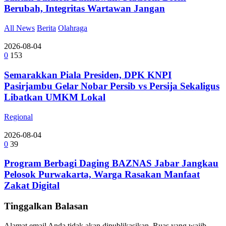
Berubah, Integritas Wartawan Jangan
All News
Berita
Olahraga
2026-08-04
0
153
Semarakkan Piala Presiden, DPK KNPI
Pasirjambu Gelar Nobar Persib vs Persija Sekaligus
Libatkan UMKM Lokal
Regional
2026-08-04
0
39
Program Berbagi Daging BAZNAS Jabar Jangkau
Pelosok Purwakarta, Warga Rasakan Manfaat
Zakat Digital
Tinggalkan Balasan
Alamat email Anda tidak akan dipublikasikan.
Ruas yang wajib