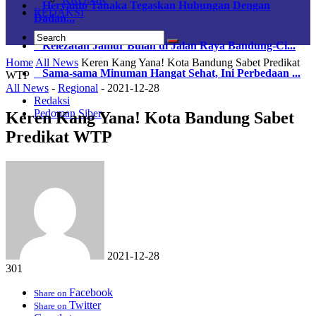
Heryanto Tanaka Tegaskan Hubungan Dengan
REDAKSI
Dadan...
Kelezatan Jamur Bulan di Jalan Raya Bandung-Ci...
Home
All News
Keren Kang Yana! Kota Bandung Sabet Predikat
Sama-sama Minuman Hangat Sehat, Ini Perbedaan ...
WTP
All News
-
Regional
-
2021-12-28
Redaksi
Pedoman Siber
Keren Kang Yana! Kota Bandung Sabet
Predikat WTP
2021-12-28
301
Facebook
Share on
Twitter
Share on