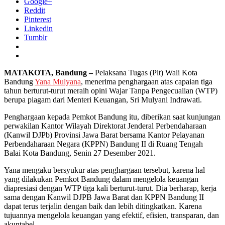
Google+
Reddit
Pinterest
Linkedin
Tumblr
MATAKOTA, Bandung –
Pelaksana Tugas (Plt) Wali Kota
Bandung
Yana Mulyana
, menerima penghargaan atas capaian tiga
tahun berturut-turut meraih opini Wajar Tanpa Pengecualian (WTP)
berupa piagam dari Menteri Keuangan, Sri Mulyani Indrawati.
Penghargaan kepada Pemkot Bandung itu, diberikan saat kunjungan
perwakilan Kantor Wilayah Direktorat Jenderal Perbendaharaan
(Kanwil DJPb) Provinsi Jawa Barat bersama Kantor Pelayanan
Perbendaharaan Negara (KPPN) Bandung II di Ruang Tengah
Balai Kota Bandung, Senin 27 Desember 2021.
Yana mengaku bersyukur atas penghargaan tersebut, karena hal
yang dilakukan Pemkot Bandung dalam mengelola keuangan
diapresiasi dengan WTP tiga kali berturut-turut. Dia berharap, kerja
sama dengan Kanwil DJPB Jawa Barat dan KPPN Bandung II
dapat terus terjalin dengan baik dan lebih ditingkatkan. Karena
tujuannya mengelola keuangan yang efektif, efisien, transparan, dan
akuntabel.