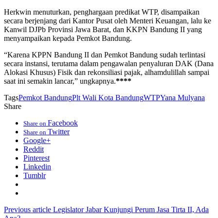
Herkwin menuturkan, penghargaan predikat WTP, disampaikan
secara berjenjang dari Kantor Pusat oleh Menteri Keuangan, lalu ke
Kanwil DJPb Provinsi Jawa Barat, dan KKPN Bandung II yang
menyampaikan kepada Pemkot Bandung.
“Karena KPPN Bandung II dan Pemkot Bandung sudah terlintasi
secara instansi, terutama dalam pengawalan penyaluran DAK (Dana
Alokasi Khusus) Fisik dan rekonsiliasi pajak, alhamdulillah sampai
saat ini semakin lancar,” ungkapnya.
****
Tags
Pemkot Bandung
Plt Wali Kota Bandung
WTP
Yana Mulyana
Share
Facebook
Share on
Twitter
Share on
Google+
Reddit
Pinterest
Linkedin
Tumblr
Previous article
Legislator Jabar Kunjungi Perum Jasa Tirta II, Ada