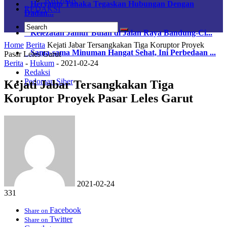
Heryanto Tanaka Tegaskan Hubungan Dengan
REDAKSI
Dadan...
Kelezatan Jamur Bulan di Jalan Raya Bandung-Ci...
Home
Berita
Kejati Jabar Tersangkakan Tiga Koruptor Proyek
Sama-sama Minuman Hangat Sehat, Ini Perbedaan ...
Pasar Leles Garut
Berita
-
Hukum
-
2021-02-24
Redaksi
Pedoman Siber
Kejati Jabar Tersangkakan Tiga
Koruptor Proyek Pasar Leles Garut
2021-02-24
331
Facebook
Share on
Twitter
Share on