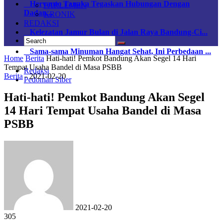
Heryanto Tanaka Tegaskan Hubungan Dengan
PARLEMEN
Dadan...
KRONIK
REDAKSI
Kelezatan Jamur Bulan di Jalan Raya Bandung-Ci...
Sama-sama Minuman Hangat Sehat, Ini Perbedaan ...
Home
Berita
Hati-hati! Pemkot Bandung Akan Segel 14 Hari
Tempat Usaha Bandel di Masa PSBB
Redaksi
Berita
-
2021-02-20
Pedoman Siber
Hati-hati! Pemkot Bandung Akan Segel
14 Hari Tempat Usaha Bandel di Masa
PSBB
2021-02-20
305