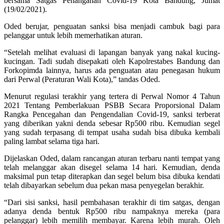
bersama Satgas Penanganan Covid-19 Kota Bandung, Jumat
(19/02/2021).
Oded berujar, penguatan sanksi bisa menjadi cambuk bagi para
pelanggar untuk lebih memerhatikan aturan.
“Setelah melihat evaluasi di lapangan banyak yang nakal kucing-
kucingan. Tadi sudah disepakati oleh Kapolrestabes Bandung dan
Forkopimda lainnya, harus ada penguatan atau penegasan hukum
dari Perwal (Peraturan Wali Kota),” tandas Oded.
Menurut regulasi terakhir yang tertera di Perwal Nomor 4 Tahun
2021 Tentang Pemberlakuan PSBB Secara Proporsional Dalam
Rangka Pencegahan dan Pengendalian Covid-19, sanksi terberat
yang diberikan yakni denda sebesar Rp500 ribu. Kemudian segel
yang sudah terpasang di tempat usaha sudah bisa dibuka kembali
paling lambat selama tiga hari.
Dijelaskan Oded, dalam rancangan aturan terbaru nanti tempat yang
telah melanggar akan disegel selama 14 hari. Kemudian, denda
maksimal pun tetap diterapkan dan segel belum bisa dibuka kendati
telah dibayarkan sebelum dua pekan masa penyegelan berakhir.
“Dari sisi sanksi, hasil pembahasan terakhir di tim satgas, dengan
adanya denda bentuk Rp500 ribu nampaknya mereka (para
pelanggar) lebih memilih membayar. Karena lebih murah. Oleh