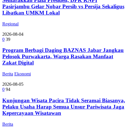
Semarakkan Piala Presiden, DPK KNPI
Pasirjambu Gelar Nobar Persib vs Persija Sekaligus
Libatkan UMKM Lokal
Regional
2026-08-04
0
39
Program Berbagi Daging BAZNAS Jabar Jangkau
Pelosok Purwakarta, Warga Rasakan Manfaat
Zakat Digital
Berita
Ekonomi
2026-08-05
0
94
Kunjungan Wisata Pacira Tidak Seramai Biasanya,
Pelaku Usaha Harap Semua Unsur Pariwisata Jaga
Kepercayaan Wisatawan
Berita