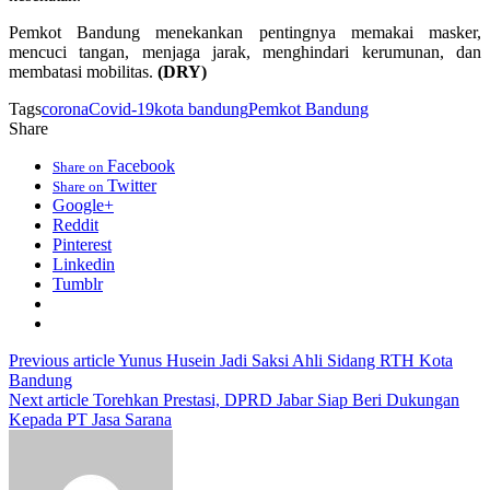
Pemkot Bandung menekankan pentingnya memakai masker,
mencuci tangan, menjaga jarak, menghindari kerumunan, dan
membatasi mobilitas.
(DRY)
Tags
corona
Covid-19
kota bandung
Pemkot Bandung
Share
Facebook
Share on
Twitter
Share on
Google+
Reddit
Pinterest
Linkedin
Tumblr
Previous article
Yunus Husein Jadi Saksi Ahli Sidang RTH Kota
Bandung
Next article
Torehkan Prestasi, DPRD Jabar Siap Beri Dukungan
Kepada PT Jasa Sarana