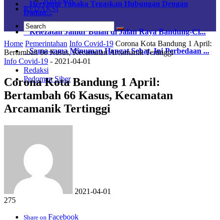
Heryanto Tanaka Tegaskan Hubungan Dengan
REDAKSI
Dadan...
Kelezatan Jamur Bulan di Jalan Raya Bandung-Ci...
Home
Pemerintahan
Info Covid-19
Corona Kota Bandung 1 April:
Sama-sama Minuman Hangat Sehat, Ini Perbedaan ...
Bertambah 66 Kasus, Kecamatan Arcamanik Tertinggi
Info Covid-19
-
2021-04-01
Redaksi
Pedoman Siber
Corona Kota Bandung 1 April:
Bertambah 66 Kasus, Kecamatan
Arcamanik Tertinggi
2021-04-01
275
Facebook
Share on