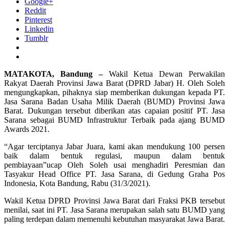
Google+
Reddit
Pinterest
Linkedin
Tumblr
MATAKOTA, Bandung –
Wakil Ketua Dewan Perwakilan
Rakyat Daerah Provinsi Jawa Barat (DPRD Jabar) H. Oleh Soleh
mengungkapkan, pihaknya siap memberikan dukungan kepada PT.
Jasa Sarana Badan Usaha Milik Daerah (BUMD) Provinsi Jawa
Barat. Dukungan tersebut diberikan atas capaian positif PT. Jasa
Sarana sebagai BUMD Infrastruktur Terbaik pada ajang BUMD
Awards 2021.
“Agar terciptanya Jabar Juara, kami akan mendukung 100 persen
baik dalam bentuk regulasi, maupun dalam bentuk
pembiayaan”ucap Oleh Soleh usai menghadiri Peresmian dan
Tasyakur Head Office PT. Jasa Sarana, di Gedung Graha Pos
Indonesia, Kota Bandung, Rabu (31/3/2021).
Wakil Ketua DPRD Provinsi Jawa Barat dari Fraksi PKB tersebut
menilai, saat ini PT. Jasa Sarana merupakan salah satu BUMD yang
paling terdepan dalam memenuhi kebutuhan masyarakat Jawa Barat.