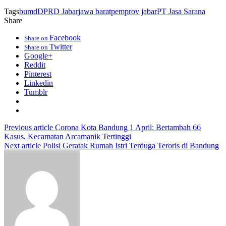
Tags
bumd
DPRD Jabar
jawa barat
pemprov jabar
PT Jasa Sarana
Share
Facebook
Share on
Twitter
Share on
Google+
Reddit
Pinterest
Linkedin
Tumblr
Previous article
Corona Kota Bandung 1 April: Bertambah 66
Kasus, Kecamatan Arcamanik Tertinggi
Next article
Polisi Geratak Rumah Istri Terduga Teroris di Bandung