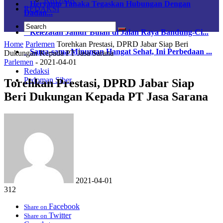
Heryanto Tanaka Tegaskan Hubungan Dengan
REDAKSI
Dadan...
Kelezatan Jamur Bulan di Jalan Raya Bandung-Ci...
Home
Parlemen
Torehkan Prestasi, DPRD Jabar Siap Beri
Sama-sama Minuman Hangat Sehat, Ini Perbedaan ...
Dukungan Kepada PT Jasa Sarana
Parlemen
-
2021-04-01
Redaksi
Pedoman Siber
Torehkan Prestasi, DPRD Jabar Siap
Beri Dukungan Kepada PT Jasa Sarana
2021-04-01
312
Facebook
Share on
Twitter
Share on