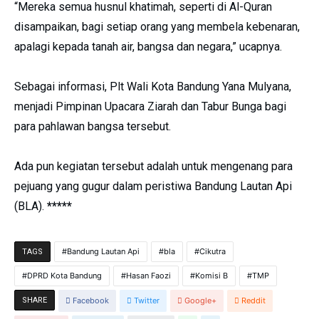
“Mereka semua husnul khatimah, seperti di Al-Quran
disampaikan, bagi setiap orang yang membela kebenaran,
apalagi kepada tanah air, bangsa dan negara,” ucapnya.
Sebagai informasi, Plt Wali Kota Bandung Yana Mulyana,
menjadi Pimpinan Upacara Ziarah dan Tabur Bunga bagi
para pahlawan bangsa tersebut.
Ada pun kegiatan tersebut adalah untuk mengenang para
pejuang yang gugur dalam peristiwa Bandung Lautan Api
(BLA).
*****
Bandung Lautan Api
bla
Cikutra
TAGS
DPRD Kota Bandung
Hasan Faozi
Komisi B
TMP
SHARE
Facebook
Twitter
Google+
Reddit