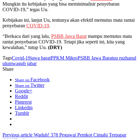
Mungkin itu kebijakan yang bisa meminimalisir penyebaran
COVID-19,” tegas Uu.
Kebijakan ini, lanjut Uu, tentunya akan efektif memutus mata rantai
penyebaran
COVID-19
.
“Berkaca dari yang lalu,
PSBB Jawa Barat
mampu memutus mata
rantai penyebaran COVID-19. Tetapi jika seperti ini, kita yang
kewalahan,” tutup Uu.
(DRY)
Tags
Covid-19
jawa barat
PPKM Mikro
PSBB Jawa Barat
uu ruzhanul
ulum
wagub jabar
Share
Facebook
Share on
Twitter
Share on
Google+
Reddit
Pinterest
Linkedin
Tumblr
Previous article
Waduh! 378 Pegawai Pemkot Cimahi Terpapar