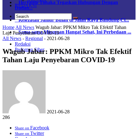
Heryanto Tanaka Tegaskan Hubungan Dengan
REDAKSI
Dadan...
Kelezatan Jamur Bulan di Jalan Raya Bandung-Ci...
Home
All News
Wagub Jabar: PPKM Mikro Tak Efektif Tahan
Sama-sama Minuman Hangat Sehat, Ini Perbedaan ...
Laju Penyebaran COVID-19
All News
-
Regional
-
2021-06-28
Redaksi
Pedoman Siber
Wagub Jabar: PPKM Mikro Tak Efektif
Tahan Laju Penyebaran COVID-19
2021-06-28
286
Facebook
Share on
Twitter
Share on