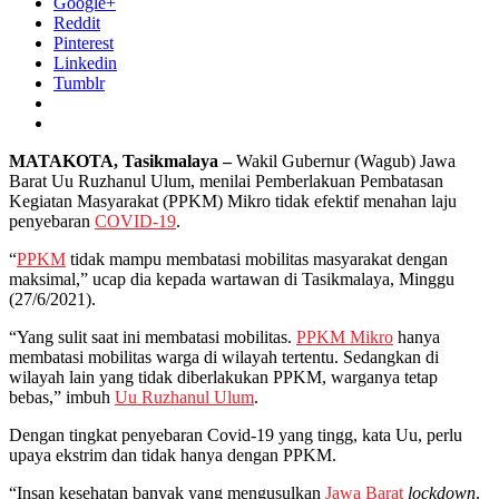
Google+
Reddit
Pinterest
Linkedin
Tumblr
MATAKOTA, Tasikmalaya –
Wakil Gubernur (Wagub) Jawa
Barat Uu Ruzhanul Ulum, menilai Pemberlakuan Pembatasan
Kegiatan Masyarakat (PPKM) Mikro tidak efektif menahan laju
penyebaran
COVID-19
.
“
PPKM
tidak mampu membatasi mobilitas masyarakat dengan
maksimal,” ucap dia kepada wartawan di Tasikmalaya, Minggu
(27/6/2021).
“Yang sulit saat ini membatasi mobilitas.
PPKM Mikro
hanya
membatasi mobilitas warga di wilayah tertentu. Sedangkan di
wilayah lain yang tidak diberlakukan PPKM, warganya tetap
bebas,” imbuh
Uu Ruzhanul Ulum
.
Dengan tingkat penyebaran Covid-19 yang tingg, kata Uu, perlu
upaya ekstrim dan tidak hanya dengan PPKM.
“Insan kesehatan banyak yang mengusulkan
Jawa Barat
lockdown
.