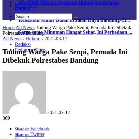
Heryanto Tanaka Tegaskan Hubungan Dengan
REDAKSI
Dadan...
Kelezatan Jamur Bulan di Jalan Raya Bandung-Ci...
Home
All News
Todong Warga Pake Senpi, Pemuda Ini Dibekuk
Sama-sama Minuman Hangat Sehat, Ini Perbedaan ...
Polrestabes Bandung
All News
-
Hukum
-
2021-03-17
Redaksi
Pedoman Siber
Todong Warga Pake Senpi, Pemuda Ini
Dibekuk Polrestabes Bandung
2021-03-17
369
Facebook
Share on
Twitter
Share on