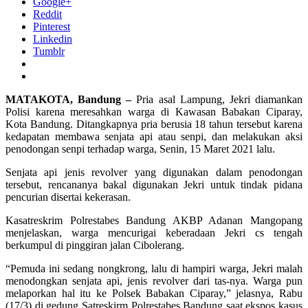
Google+
Reddit
Pinterest
Linkedin
Tumblr
MATAKOTA, Bandung –
Pria asal Lampung, Jekri diamankan
Polisi karena meresahkan warga di Kawasan Babakan Ciparay,
Kota Bandung. Ditangkapnya pria berusia 18 tahun tersebut karena
kedapatan membawa senjata api atau senpi, dan melakukan aksi
penodongan senpi terhadap warga, Senin, 15 Maret 2021 lalu.
Senjata api jenis revolver yang digunakan dalam penodongan
tersebut, rencananya bakal digunakan Jekri untuk tindak pidana
pencurian disertai kekerasan.
Kasatreskrim Polrestabes Bandung AKBP Adanan Mangopang
menjelaskan, warga mencurigai keberadaan Jekri cs tengah
berkumpul di pinggiran jalan Cibolerang.
“Pemuda ini sedang nongkrong, lalu di hampiri warga, Jekri malah
menodongkan senjata api, jenis revolver dari tas-nya. Warga pun
melaporkan hal itu ke Polsek Babakan Ciparay,” jelasnya, Rabu
(17/3) di gedung Satreskirm Polrestabes Bandung saat ekspos kasus