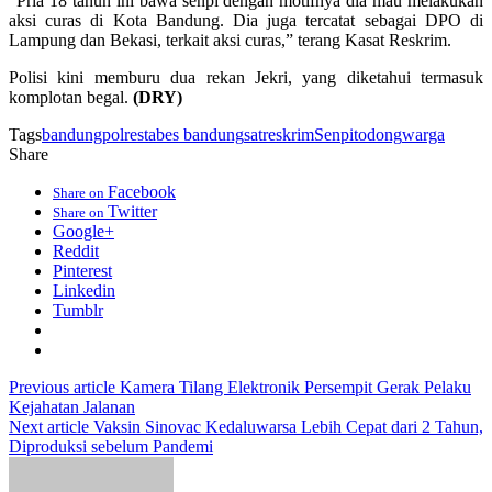
“Pria 18 tahun ini bawa senpi dengan motifnya dia mau melakukan
aksi curas di Kota Bandung. Dia juga tercatat sebagai DPO di
Lampung dan Bekasi, terkait aksi curas,” terang Kasat Reskrim.
Polisi kini memburu dua rekan Jekri, yang diketahui termasuk
komplotan begal.
(DRY)
Tags
bandung
polrestabes bandung
satreskrim
Senpi
todong
warga
Share
Facebook
Share on
Twitter
Share on
Google+
Reddit
Pinterest
Linkedin
Tumblr
Previous article
Kamera Tilang Elektronik Persempit Gerak Pelaku
Kejahatan Jalanan
Next article
Vaksin Sinovac Kedaluwarsa Lebih Cepat dari 2 Tahun,
Diproduksi sebelum Pandemi