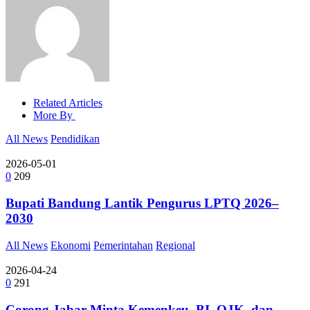
Related Articles
More By
All News
Pendidikan
2026-05-01
0
209
Bupati Bandung Lantik Pengurus LPTQ 2026–
2030
All News
Ekonomi
Pemerintahan
Regional
2026-04-24
0
291
Corong Jabar Minta Kemenkeu, BI, OJK, dan