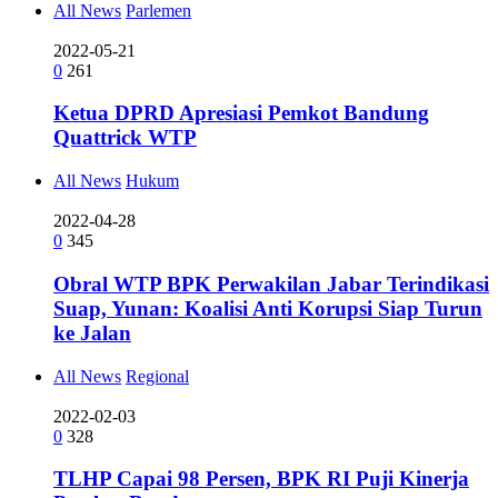
All News
Parlemen
2022-05-21
0
261
Ketua DPRD Apresiasi Pemkot Bandung
Quattrick WTP
All News
Hukum
2022-04-28
0
345
Obral WTP BPK Perwakilan Jabar Terindikasi
Suap, Yunan: Koalisi Anti Korupsi Siap Turun
ke Jalan
All News
Regional
2022-02-03
0
328
TLHP Capai 98 Persen, BPK RI Puji Kinerja