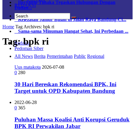
Heryanto Tanaka Tegaskan Hubungan Dengan
REDAKSI
Dadan...
Kelezatan Jamur Bulan di Jalan Raya Bandung-Ci...
Home
Tag Archives: bpk ri
Sama-sama Minuman Hangat Sehat, Ini Perbedaan ...
Tag:
bpk ri
Redaksi
Pedoman Siber
All News
Berita
Pemerintahan
Public
Regional
Uus matakota
2026-07-08
0
280
30 Hari Bereskan Rekomendasi BPK, Ini
Target untuk OPD Kabupaten Bandung
2022-06-28
0
365
Puluhan Massa Koalisi Anti Korupsi Geruduk
BPK RI Perwakilan Jabar