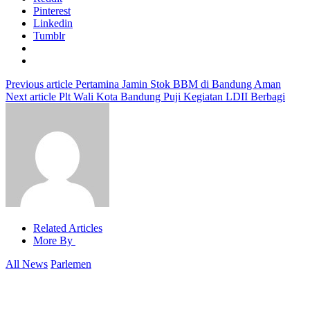
Pinterest
Linkedin
Tumblr
Previous article
Pertamina Jamin Stok BBM di Bandung Aman
Next article
Plt Wali Kota Bandung Puji Kegiatan LDII Berbagi
Related Articles
More By
All News
Parlemen