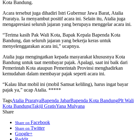
Kota Bandung.
Acara tersebut juga dihadiri Istri Gubernur Jawa Barat, Atalia
Praratya. Ia menyambut positif acara ini. Selain itu, Atalia juga
mengapresiasi seluruh jajaran yang berupaya menggelar acara ini.
“Terima kasih Pak Wali Kota, Bapak Kepala Bapenda Kota
Bandung, dan seluruh jajaran yang bekerja keras untuk
menyelenggarakan acara ini,” ucapnya.
Atalia juga mengingatkan kepada masyarakat khususnya Kota
Bandung untuk taat membayar pajak. Apalagi, saat ini baik dari
Pemerintah Kota ataupun Pemerintah Provinsi menghadirkan
kemudahan dalam membayar pajak seperti acara ini.
“Kalau lihat mobil ini (mobil Samsat keliling), harus ingat bayar
pajak ya,” ucap Atalia. *****
Tags
Atalia Praratya
Bapenda Jabar
Bapenda Kota Bandung
Plt Wali
Kota Bandung
Takjil Gratis
Yana Mulyana
Share
Facebook
Share on
Twitter
Share on
Google+
Reddit