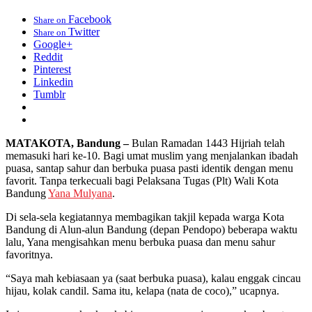
Facebook
Share on
Twitter
Share on
Google+
Reddit
Pinterest
Linkedin
Tumblr
MATAKOTA, Bandung –
Bulan Ramadan 1443 Hijriah telah
memasuki hari ke-10. Bagi umat muslim yang menjalankan ibadah
puasa, santap sahur dan berbuka puasa pasti identik dengan menu
favorit. Tanpa terkecuali bagi Pelaksana Tugas (Plt) Wali Kota
Bandung
Yana Mulyana
.
Di sela-sela kegiatannya membagikan takjil kepada warga Kota
Bandung di Alun-alun Bandung (depan Pendopo) beberapa waktu
lalu, Yana mengisahkan menu berbuka puasa dan menu sahur
favoritnya.
“Saya mah kebiasaan ya (saat berbuka puasa), kalau enggak cincau
hijau, kolak candil. Sama itu, kelapa (nata de coco),” ucapnya.