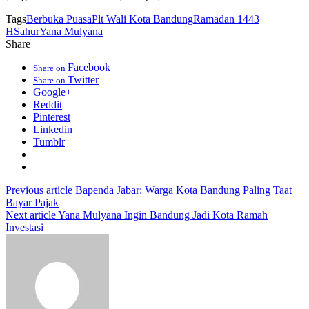
Tags
Berbuka Puasa
Plt Wali Kota Bandung
Ramadan 1443
H
Sahur
Yana Mulyana
Share
Facebook
Share on
Twitter
Share on
Google+
Reddit
Pinterest
Linkedin
Tumblr
Previous article
Bapenda Jabar: Warga Kota Bandung Paling Taat
Bayar Pajak
Next article
Yana Mulyana Ingin Bandung Jadi Kota Ramah
Investasi