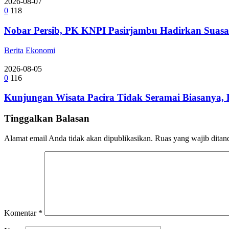
2026-08-07
0
118
Nobar Persib, PK KNPI Pasirjambu Hadirkan Suasa
Berita
Ekonomi
2026-08-05
0
116
Kunjungan Wisata Pacira Tidak Seramai Biasanya,
Tinggalkan Balasan
Alamat email Anda tidak akan dipublikasikan.
Ruas yang wajib ditan
Komentar
*