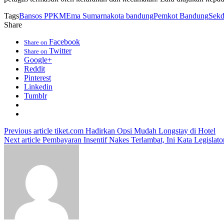
Tags
Bansos PPKM
Ema Sumarna
kota bandung
Pemkot Bandung
Sekd
Share
Facebook
Share on
Twitter
Share on
Google+
Reddit
Pinterest
Linkedin
Tumblr
Previous article
tiket.com Hadirkan Opsi Mudah Longstay di Hotel
Next article
Pembayaran Insentif Nakes Terlambat, Ini Kata Legislat