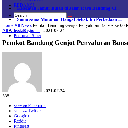
REDAKSI
Kelezatan Jamur Bulan di Jalan Raya Bandung-Ci...
Sama-sama Minuman Hangat Sehat, Ini Perbedaan ...
Home
All News
Pemkot Bandung Genjot Penyaluran Bansos ke 60
All News
-
Regional
-
2021-07-24
Redaksi
Pedoman Siber
Pemkot Bandung Genjot Penyaluran Bans
2021-07-24
338
Facebook
Share on
Twitter
Share on
Google+
Reddit
Pinterest