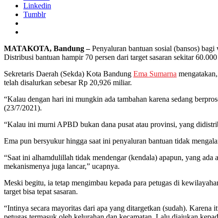
Linkedin
Tumblr
MATAKOTA, Bandung –
Penyaluran bantuan sosial (bansos) bag
Distribusi bantuan hampir 70 persen dari target sasaran sekitar 60.0
Sekretaris Daerah (Sekda) Kota Bandung
Ema Sumarna
mengatakan, d
telah disalurkan sebesar Rp 20,926 miliar.
“Kalau dengan hari ini mungkin ada tambahan karena sedang berpro
(23/7/2021).
“Kalau ini murni APBD bukan dana pusat atau provinsi, yang didistr
Ema pun bersyukur hingga saat ini penyaluran bantuan tidak mengala
“Saat ini alhamdulillah tidak mendengar (kendala) apapun, yang ad
mekanismenya juga lancar,” ucapnya.
Meski begitu, ia tetap mengimbau kepada para petugas di kewilayahan
target bisa tepat sasaran.
“Intinya secara mayoritas dari apa yang ditargetkan (sudah). Karena
petugas termasuk oleh kelurahan dan kecamatan. Lalu diajukan kepa