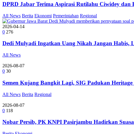
DPRD Jabar Terima Aspirasi Rutilahu Ciwidey dan
All News
Berita
Ekonomi
Pemerintahan
Regional
2026-04-14
0
276
Dedi Mulyadi Ingatkan Uang Nikah Jangan Habis, 
All News
2026-08-07
0
30
Semen Kujang Bangkit Lagi, SIG Padukan Heritage
All News
Berita
Regional
2026-08-07
0
118
Nobar Persib, PK KNPI Pasirjambu Hadirkan Suasa
Berita
Ekonomi