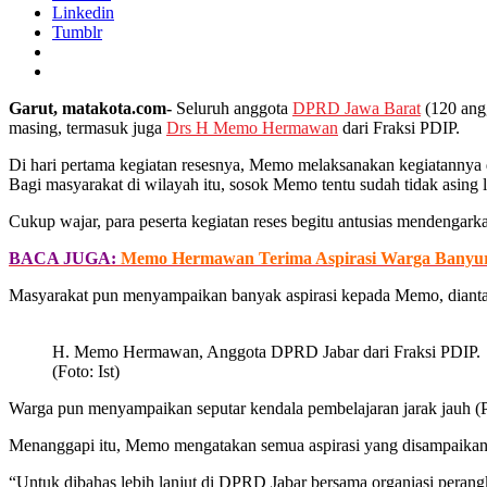
Linkedin
Tumblr
Garut, matakota.com-
Seluruh anggota
DPRD Jawa Barat
(120 angg
masing, termasuk juga
Drs H Memo Hermawan
dari Fraksi PDIP.
Di hari pertama kegiatan resesnya, Memo melaksanakan kegiatannya
Bagi masyarakat di wilayah itu, sosok Memo tentu sudah tidak asi
Cukup wajar, para peserta kegiatan reses begitu antusias mendenga
BACA JUGA:
Memo Hermawan Terima Aspirasi Warga Banyure
Masyarakat pun menyampaikan banyak aspirasi kepada Memo, diant
H. Memo Hermawan, Anggota DPRD Jabar dari Fraksi PDIP.
(Foto: Ist)
Warga pun menyampaikan seputar kendala pembelajaran jarak jauh (PJJ)
Menanggapi itu, Memo mengatakan semua aspirasi yang disampaikan 
“Untuk dibahas lebih lanjut di DPRD Jabar bersama organiasi peran