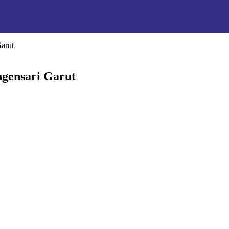
arut
gensari Garut