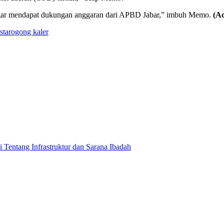
n agar mendapat dukungan anggaran dari APBD Jabar,” imbuh Memo.
(Ad
s
tarogong kaler
entang Infrastruktur dan Sarana Ibadah