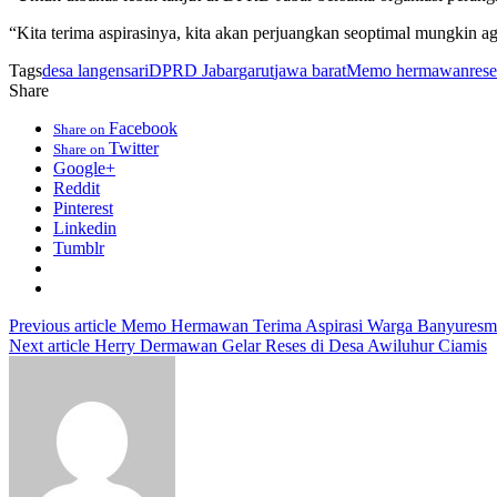
“Kita terima aspirasinya, kita akan perjuangkan seoptimal mungki
Tags
desa langensari
DPRD Jabar
garut
jawa barat
Memo hermawan
rese
Share
Facebook
Share on
Twitter
Share on
Google+
Reddit
Pinterest
Linkedin
Tumblr
Previous article
Memo Hermawan Terima Aspirasi Warga Banyuresmi T
Next article
Herry Dermawan Gelar Reses di Desa Awiluhur Ciamis