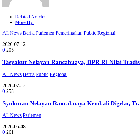
Related Articles
More By
All News
Berita
Parlemen
Pemerintahan
Public
Regional
2026-07-12
0
205
Tasyakur Nelayan Rancabuaya, DPR RI Nilai Tradisi 
All News
Berita
Public
Regional
2026-07-12
0
258
Syukuran Nelayan Rancabuaya Kembali Digelar, Trad
All News
Parlemen
2026-05-08
0
261