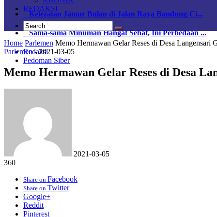
REDAKSI
Kelezatan Jamur Bulan di Jalan Raya Bandung-Ci...
Sama-sama Minuman Hangat Sehat, Ini Perbedaan ...
Home
Parlemen
Memo Hermawan Gelar Reses di Desa Langensari G
Parlemen
-
2021-03-05
Redaksi
Pedoman Siber
Memo Hermawan Gelar Reses di Desa Lan
2021-03-05
360
Facebook
Share on
Twitter
Share on
Google+
Reddit
Pinterest