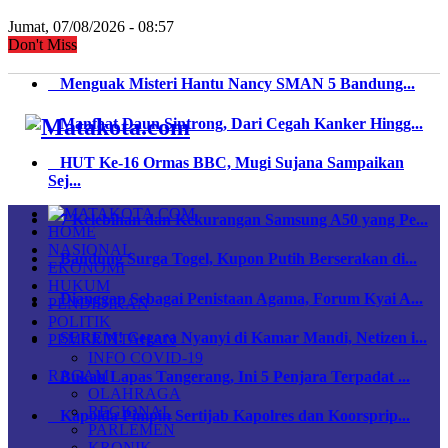
Jumat, 07/08/2026 - 08:57
Don't Miss
Menguak Misteri Hantu Nancy SMAN 5 Bandung...
Manfaat Daun Sintrong, Dari Cegah Kanker Hingg...
HUT Ke-16 Ormas BBC, Mugi Sujana Sampaikan
Sej...
7 Kelebihan dan Kekurangan Samsung A50 yang Pe...
HOME
NASIONAL
Bandung Surga Togel, Kupon Putih Berserakan di...
EKONOMI
HUKUM
Dianggap Sebagai Penistaan Agama, Forum Kyai A...
PENDIDIKAN
POLITIK
SEREM! Gegara Nyanyi di Kamar Mandi, Netizen i...
PEMERINTAHAN
INFO COVID-19
RAGAM
Bukan Lapas Tangerang, Ini 5 Penjara Terpadat ...
OLAHRAGA
REGIONAL
Kapolda Pimpin Sertijab Kapolres dan Koorsprip...
PARLEMEN
KRONIK