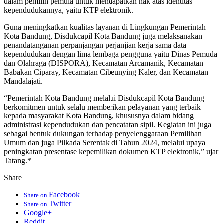
dalam pemilih pemula untuk mendapatkan hak atas identitas
kependudukannya, yaitu KTP elektronik.
Guna meningkatkan kualitas layanan di Lingkungan Pemerintah
Kota Bandung, Disdukcapil Kota Bandung juga melaksanakan
penandatanganan perpanjangan perjanjian kerja sama data
kependudukan dengan lima lembaga pengguna yaitu Dinas Pemuda
dan Olahraga (DISPORA), Kecamatan Arcamanik, Kecamatan
Babakan Ciparay, Kecamatan Cibeunying Kaler, dan Kecamatan
Mandalajati.
“Pemerintah Kota Bandung melalui Disdukcapil Kota Bandung
berkomitmen untuk selalu memberikan pelayanan yang terbaik
kepada masyarakat Kota Bandung, khususnya dalam bidang
administrasi kependudukan dan pencatatan sipil. Kegiatan ini juga
sebagai bentuk dukungan terhadap penyelenggaraan Pemilihan
Umum dan juga Pilkada Serentak di Tahun 2024, melalui upaya
peningkatan presentase kepemilikan dokumen KTP elektronik,” ujar
Tatang.*
Share
Facebook
Share on
Twitter
Share on
Google+
Reddit