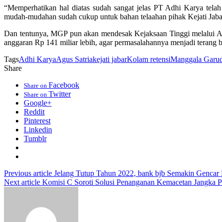
“Memperhatikan hal diatas sudah sangat jelas PT Adhi Karya tela
mudah-mudahan sudah cukup untuk bahan telaahan pihak Kejati Jabar
Dan tentunya, MGP pun akan mendesak Kejaksaan Tinggi melalui As 
anggaran Rp 141 miliar lebih, agar permasalahannya menjadi terang
Tags
Adhi Karya
Agus Satria
kejati jabar
Kolam retensi
Manggala Garud
Share
Facebook
Share on
Twitter
Share on
Google+
Reddit
Pinterest
Linkedin
Tumblr
Previous article
Jelang Tutup Tahun 2022, bank bjb Semakin Gencar
Next article
Komisi C Soroti Solusi Penanganan Kemacetan Jangka P