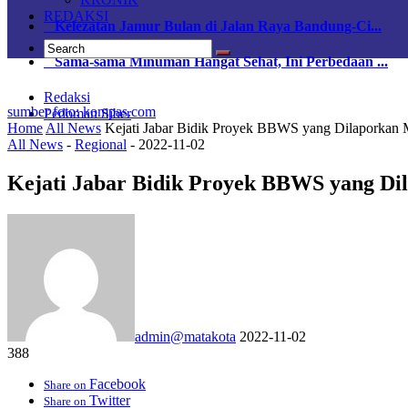
REDAKSI
Kelezatan Jamur Bulan di Jalan Raya Bandung-Ci...
Sama-sama Minuman Hangat Sehat, Ini Perbedaan ...
Redaksi
sumber foto: kompas.com
Pedoman Siber
Home
All News
Kejati Jabar Bidik Proyek BBWS yang Dilaporkan
All News
-
Regional
-
2022-11-02
Kejati Jabar Bidik Proyek BBWS yang Di
admin@matakota
2022-11-02
388
Facebook
Share on
Twitter
Share on