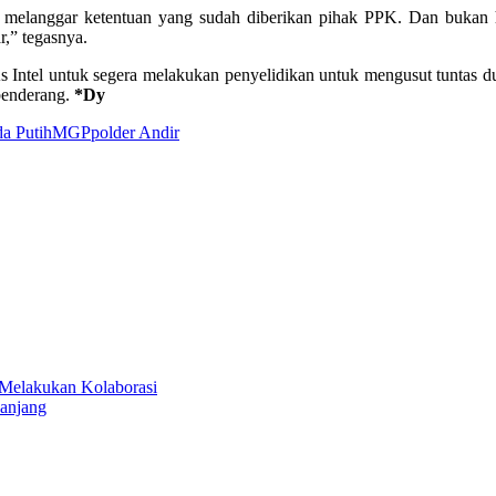
h melanggar ketentuan yang sudah diberikan pihak PPK. Dan bukan 
,” tegasnya.
Intel untuk segera melakukan penyelidikan untuk mengusut tuntas du
 benderang.
*Dy
a Putih
MGP
polder Andir
 Melakukan Kolaborasi
anjang