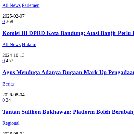
All News
Parlemen
2025-02-07
0
368
Komisi III DPRD Kota Bandung: Atasi Banjir Perl
All News
Hukum
2024-10-13
0
457
Agus Menduga Adanya Dugaan Mark Up Pengadaan Di
Berita
2026-08-04
0
34
Tantan Sulthon Bukhawan: Platform Boleh Berubah,
Regional
2026-08-04