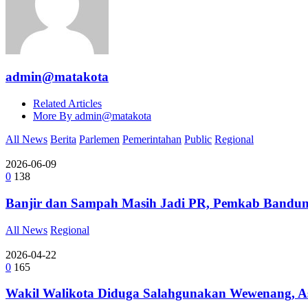
admin@matakota
Related Articles
More By admin@matakota
All News
Berita
Parlemen
Pemerintahan
Public
Regional
2026-06-09
0
138
Banjir dan Sampah Masih Jadi PR, Pemkab Bandung
All News
Regional
2026-04-22
0
165
Wakil Walikota Diduga Salahgunakan Wewenang, Aso