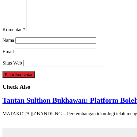
Komentar
*
Nama
Email
Situs Web
Check Also
Tantan Sulthon Bukhawan: Platform Boleh
MATAKOTA ||✓BANDUNG – Perkembangan teknologi telah menguba