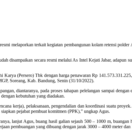
esmi melaporkan terkait kegiatan pembangunan kolam retensi polder 
udah disampaikan secara resmi melalui As Intel Kejati Jabar, adapun 
i Karya (Persero) Tbk dengan harga penawaran Rp 141.573.331.225,-
MGP, Soreang, Kab. Bandung, Senin (31/10/2022).
apangan, diantaranya, pada proses tahapan pelelangan sampai dengan ev
ai dengan kebutuhan yang diadakan.
cana kerja), pelaksanaan, pengendalian dan koordinasi suatu proye
i siapkan pejabat pembuat komitmen (PPK),” ungkap Agus.
ya, lanjut Agus, buang hasil galian sejauh 500 – 1000 m, buangan h
kerjaan pembuangan yang dibuang dengan jarak 3000 – 4000 meter d