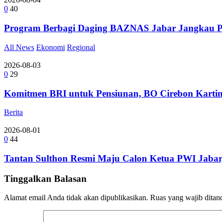
0
40
Program Berbagi Daging BAZNAS Jabar Jangkau Pe
All News
Ekonomi
Regional
2026-08-03
0
29
Komitmen BRI untuk Pensiunan, BO Cirebon Kartin
Berita
2026-08-01
0
44
Tantan Sulthon Resmi Maju Calon Ketua PWI Jabar
Tinggalkan Balasan
Alamat email Anda tidak akan dipublikasikan.
Ruas yang wajib ditan