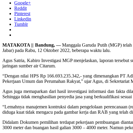
Google+
Reddit
Pinterest
Linkedin
Tumblr
MATAKOTA || Bandung, —
Manggala Garuda Putih (MGP) telah r
Jabar) pada Rabu, 12 Oktober 2022, beberapa waktu lalu.
Agus Satria, Kabiro Investigasi MGP menjelaskan, laporan tersebut s
jaringan sumber air Citarum.
“Dengan nilai HPS Rp 166.693.235.342,- yang dimenangkan PT Adh
Pekerjaan Umum dan Perumahan Rakyat,” ujar Agus, di Sekretariat 
Agus juga memaparkan dari hasil investigasi informasi dan fakta dil
Sehingga tidak menghasilian penyedia jasa yang berkualifikasi sesu
“Lemahnya manajemen kontruksi dalam pengelolaan perencanaan (ren
diduga kuat tidak mengacu pada gambar kerja dan RAB yang telah d
Didalam Dokumen pemilihan terdapat pekerjaan pembuangan diantaran
3000 meter dan buangan hasil galian 3000 – 4000 meter. Namun pe