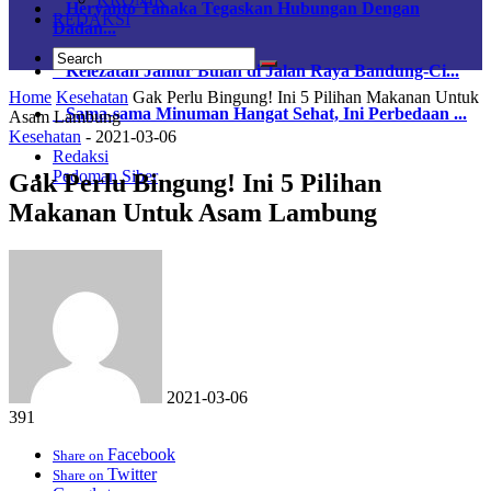
Heryanto Tanaka Tegaskan Hubungan Dengan
REDAKSI
Dadan...
Kelezatan Jamur Bulan di Jalan Raya Bandung-Ci...
Home
Kesehatan
Gak Perlu Bingung! Ini 5 Pilihan Makanan Untuk
Sama-sama Minuman Hangat Sehat, Ini Perbedaan ...
Asam Lambung
Kesehatan
-
2021-03-06
Redaksi
Pedoman Siber
Gak Perlu Bingung! Ini 5 Pilihan
Makanan Untuk Asam Lambung
2021-03-06
391
Facebook
Share on
Twitter
Share on