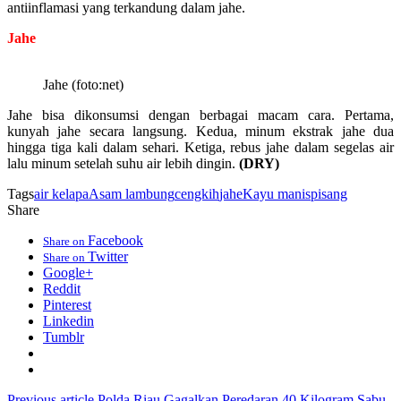
antiinflamasi yang terkandung dalam jahe.
Jahe
Jahe (foto:net)
Jahe bisa dikonsumsi dengan berbagai macam cara. Pertama,
kunyah jahe secara langsung. Kedua, minum ekstrak jahe dua
hingga tiga kali dalam sehari. Ketiga, rebus jahe dalam segelas air
lalu minum setelah suhu air lebih dingin.
(DRY)
Tags
air kelapa
Asam lambung
cengkih
jahe
Kayu manis
pisang
Share
Facebook
Share on
Twitter
Share on
Google+
Reddit
Pinterest
Linkedin
Tumblr
Previous article
Polda Riau Gagalkan Peredaran 40 Kilogram Sabu