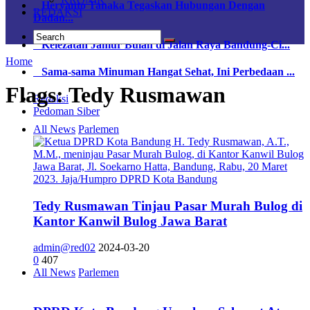
Heryanto Tanaka Tegaskan Hubungan Dengan
REDAKSI
Dadan...
Kelezatan Jamur Bulan di Jalan Raya Bandung-Ci...
Home
Sama-sama Minuman Hangat Sehat, Ini Perbedaan ...
Flags:
Tedy Rusmawan
Redaksi
Pedoman Siber
All News
Parlemen
Tedy Rusmawan Tinjau Pasar Murah Bulog di
Kantor Kanwil Bulog Jawa Barat
admin@red02
2024-03-20
0
407
All News
Parlemen