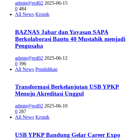
admin@red02
2025-06-15
0
484
All News
Kronik
BAZNAS Jabar dan Yayasan SAPA
Berkolaborasi Bantu 40 Mustahik menjadi
Pengusaha
admin@red02
2025-06-12
0
396
All News
Pendidikan
Transformasi Berkelanjutan USB YPKP
Menuju Akreditasi Unggul
admin@red02
2025-06-10
0
287
All News
Kronik
USB YPKP Bandung Gelar Career Expo