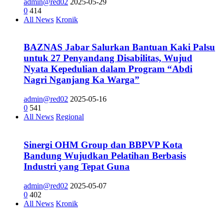
admin@red02
2025-05-29
0
414
All News
Kronik
BAZNAS Jabar Salurkan Bantuan Kaki Palsu
untuk 27 Penyandang Disabilitas, Wujud
Nyata Kepedulian dalam Program “Abdi
Nagri Nganjang Ka Warga”
admin@red02
2025-05-16
0
541
All News
Regional
Sinergi OHM Group dan BBPVP Kota
Bandung Wujudkan Pelatihan Berbasis
Industri yang Tepat Guna
admin@red02
2025-05-07
0
402
All News
Kronik