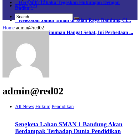
Heryanto Tanaka Tegaskan Hubungan Dengan
REDAKSI
Dadan...
Kelezatan Jamur Bulan di Jalan Raya Bandung-Ci...
Home
admin@red02
Sama-sama Minuman Hangat Sehat, Ini Perbedaan ...
Redaksi
Pedoman Siber
admin@red02
All News
Hukum
Pendidikan
Sengketa Lahan SMAN 1 Bandung Akan
Berdampak Terhadap Dunia Pendidikan