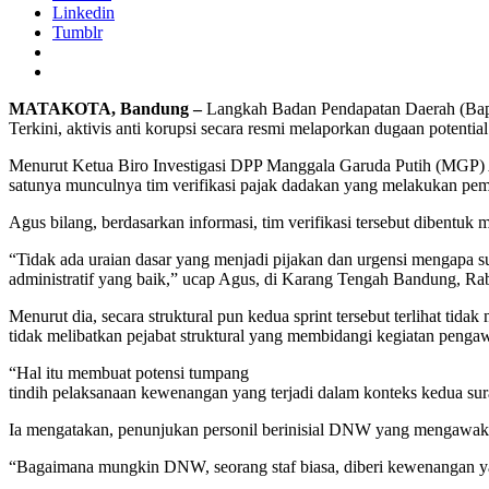
Linkedin
Tumblr
MATAKOTA, Bandung –
Langkah Badan Pendapatan Daerah (Bapend
Terkini, aktivis anti korupsi secara resmi melaporkan dugaan potenti
Menurut Ketua Biro Investigasi DPP Manggala Garuda Putih (MGP) A
satunya munculnya tim verifikasi pajak dadakan yang melakukan pe
Agus bilang, berdasarkan informasi, tim verifikasi tersebut dibentuk m
“Tidak ada uraian dasar yang menjadi pijakan dan urgensi mengapa sur
administratif yang baik,” ucap Agus, di Karang Tengah Bandung, Ra
Menurut dia, secara struktural pun kedua sprint tersebut terlihat tidak
tidak melibatkan pejabat struktural yang membidangi kegiatan peng
“Hal itu membuat potensi tumpang
tindih pelaksanaan kewenangan yang terjadi dalam konteks kedua surat
Ia mengatakan, penunjukan personil berinisial DNW yang mengawaki s
“Bagaimana mungkin DNW, seorang staf biasa, diberi kewenangan yan