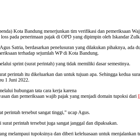
a) Kota Bandung menerjunkan tim verifikasi dan pemeriksaan Wajib Pa
al loss pada penerimaan pajak di OPD yang dipimpin oleh Iskandar Zulk
gus Satria, berdasarkan penelusuran yang dilakukan pihaknya, ada d
meriksaan terhadap sejumlah WP di Kota Bandung.
elalui sprint (surat perintah) yang tidak memiliki dasar semestinya.
at perintah itu dikeluarkan dan untuk tujuan apa. Sehingga kedua surat
bu 1 Juni 2022.
 melalui hubungan tata cara kerja karena
awasan dan pemeriksaan wajib pajak yang menjadi domain tupoksi dari
 perintah tersebut sangat tinggi,” ucap Agus.
urat perintah tersebut juga sangat janggal dan dipaksakan.
g melampaui tupoksinya dan diberi keleluasaan untuk menjalankan tug