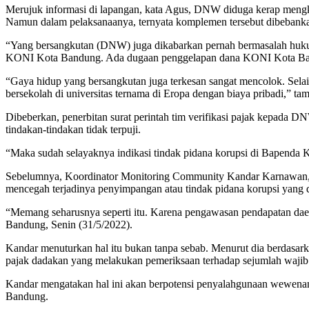
Merujuk informasi di lapangan, kata Agus, DNW diduga kerap mengk
Namun dalam pelaksanaanya, ternyata komplemen tersebut dibeban
“Yang bersangkutan (DNW) juga dikabarkan pernah bermasalah huku
KONI Kota Bandung. Ada dugaan penggelapan dana KONI Kota Bandung
“Gaya hidup yang bersangkutan juga terkesan sangat mencolok. Selai
bersekolah di universitas ternama di Eropa dengan biaya pribadi,” t
Dibeberkan, penerbitan surat perintah tim verifikasi pajak kepada D
tindakan-tindakan tidak terpuji.
“Maka sudah selayaknya indikasi tindak pidana korupsi di Bapenda Kot
Sebelumnya, Koordinator Monitoring Community Kandar Karnawan, mem
mencegah terjadinya penyimpangan atau tindak pidana korupsi yang da
“Memang seharusnya seperti itu. Karena pengawasan pendapatan daer
Bandung, Senin (31/5/2022).
Kandar menuturkan hal itu bukan tanpa sebab. Menurut dia berdasar
pajak dadakan yang melakukan pemeriksaan terhadap sejumlah wajib
Kandar mengatakan hal ini akan berpotensi penyalahgunaan wewenang 
Bandung.