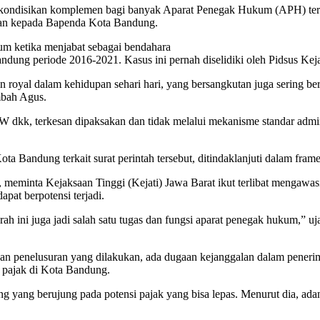
ondisikan komplemen bagi banyak Aparat Penegak Hukum (APH) teruta
kan kepada Bapenda Kota Bandung.
m ketika menjabat sebagai bendahara
 periode 2016-2021. Kasus ini pernah diselidiki oleh Pidsus Kejari
n royal dalam kehidupan sehari hari, yang bersangkutan juga sering 
ambah Agus.
NW dkk, terkesan dipaksakan dan tidak melalui mekanisme standar admin
a Bandung terkait surat perintah tersebut, ditindaklanjuti dalam frame
inta Kejaksaan Tinggi (Kejati) Jawa Barat ikut terlibat mengawasi se
pat berpotensi terjadi.
ah ini juga jadi salah satu tugas dan fungsi aparat penegak hukum,”
kan penelusuran yang dilakukan, ada dugaan kejanggalan dalam penerim
 pajak di Kota Bandung.
yang berujung pada potensi pajak yang bisa lepas. Menurut dia, adan