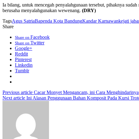
Ia bilang, untuk mencegah penyalahgunaan tersebut, pihaknya sudah
berusaha menyalahgunakan wewenang.
(DRY)
Tags
Agus Satria
Bapenda Kota Bandung
Kandar Karnawan
kejati jaba
Share
Facebook
Share on
Twitter
Share on
Google+
Reddit
Pinterest
Linkedin
Tumblr
Previous article
Cacar Monyet Mengancam, ini Cara Menghindarinya
Next article
Ini Alasan Penggunaan Bahan Komposit Pada Kursi Trot