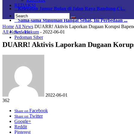
REDAKSI
Kelezatan Jamur Bulan di Jalan Raya Bandung-Ci...
Sama-sama Minuman Hangat Sehat, Ini Perbedaan ...
Home
All News
DUARR! Aktivis Laporkan Dugaan Korupsi Bapenda
All News
-
Hukum
-
2022-06-01
Redaksi
Pedoman Siber
DUARR! Aktivis Laporkan Dugaan Korupsi
2022-06-01
362
Facebook
Share on
Twitter
Share on
Google+
Reddit
Pinterest