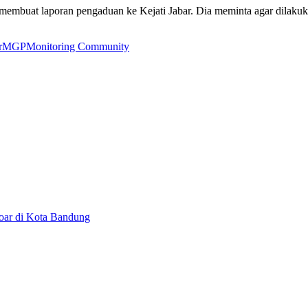
 membuat laporan pengaduan ke Kejati Jabar. Dia meminta agar dilak
r
MGP
Monitoring Community
oar di Kota Bandung