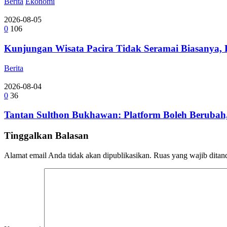
Berita
Ekonomi
2026-08-05
0
106
Kunjungan Wisata Pacira Tidak Seramai Biasanya,
Berita
2026-08-04
0
36
Tantan Sulthon Bukhawan: Platform Boleh Berubah,
Tinggalkan Balasan
Alamat email Anda tidak akan dipublikasikan.
Ruas yang wajib ditan