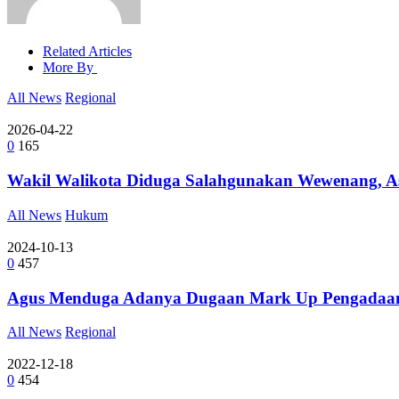
Related Articles
More By
All News
Regional
2026-04-22
0
165
Wakil Walikota Diduga Salahgunakan Wewenang, Aso
All News
Hukum
2024-10-13
0
457
Agus Menduga Adanya Dugaan Mark Up Pengadaan Di
All News
Regional
2022-12-18
0
454