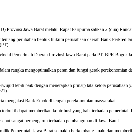
Provinsi Jawa Barat melalui Rapat Paripurna sahkan 2 (dua) Rancan
at tentang perubahan bentuk hukum perusahaan daerah Bank Perkredit
(PT).
an Modal Pemerintah Daerah Provinsi Jawa Barat pada PT. BPR Bogor J
lam rangka mengoptimalkan peran dan fungsi gerak perekonomian dae
rwujud lebih baik dengan menerapkan prinsip tata kelola perusahaan
021).
rta mengatasi Bank Emok di tengah perekonomian masyarakat.
erbukti dapat memberikan kontribusi yang baik terhadap pemerintah P
ersebut sangat berpengaruh terhadap pembangunan di Jawa Barat.
 milik Pemerintah Jawa Barat semakin berkembang, maju dan memberi