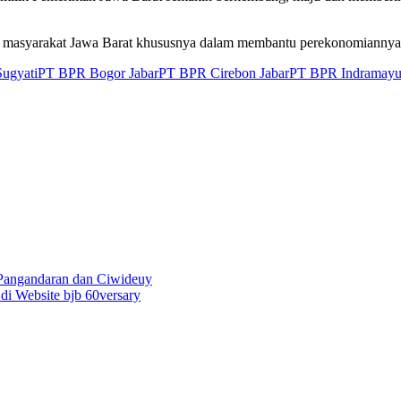
 masyarakat Jawa Barat khususnya dalam membantu perekonomiannya aga
ugyati
PT BPR Bogor Jabar
PT BPR Cirebon Jabar
PT BPR Indramayu
Pangandaran dan Ciwideuy
i Website bjb 60versary