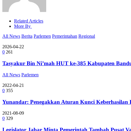
Related Articles
More By
All News
Berita
Parlemen
Pemerintahan
Regional
2026-04-22
0
261
Tasyakur Bin Ni’mah HUT ke-385 Kabupaten Bandu
All News
Parlemen
2022-04-21
0
355
Yunandar: Penegakkan Aturan Kunci Keberhasilan P
2021-08-09
0
329
Legislator Jabar Minta Pemerintah Tambah Pusat Va