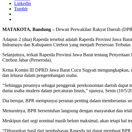
Linkedin
Tumblr
MATAKOTA, Bandung –
Dewan Perwakilan Rakyat Daerah (DPRD) 
Adapun 2 (dua) Raperda tersebut adalah Raperda Provinsi Jawa Bar
Indramayu dan Kabupaten Cirebon yang menjadi Perseroan Terbatas 
Selanjutnya, terkait Raperda Provinsi Jawa Barat tentang Penyerta
Cirebon Jabar (Perseroda).
Ketua Komisi III DPRD Jawa Barat Cucu Sugyati mengungkapkan, da
dan leluasa dalam pengembangan usaha.
“Sehingga perannya sebagai penggerak perekonomian daerah dapat te
dunia usaha modern dalam percaturan bisnis,” ujarnya, Senin (10/5/2
Dia berujar, BPR mempunyai peranan penting dalam memberantas se
Menurutnya, BPR bersentuhan langsung dengan masyarakat dan telah t
Meskipun dari segi nominal masih belum maksimal, akan tetapi hal t
“Diharapkan hasil dari pembahasan Raperda ini dapat membuat BPR