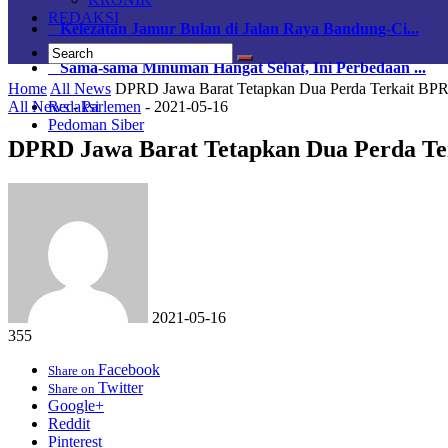
REDAKSI
Kelezatan Jamur Bulan di Jalan Raya Bandung-Ci...
Sama-sama Minuman Hangat Sehat, Ini Perbedaan ...
Home
All News
DPRD Jawa Barat Tetapkan Dua Perda Terkait BP
All News
-
Parlemen
-
2021-05-16
Redaksi
Pedoman Siber
DPRD Jawa Barat Tetapkan Dua Perda Te
2021-05-16
355
Facebook
Share on
Twitter
Share on
Google+
Reddit
Pinterest