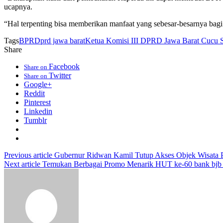
ucapnya.
“Hal terpenting bisa memberikan manfaat yang sebesar-besarnya bagi
Tags
BPR
Dprd jawa barat
Ketua Komisi III DPRD Jawa Barat Cucu S
Share
Facebook
Share on
Twitter
Share on
Google+
Reddit
Pinterest
Linkedin
Tumblr
Previous article
Gubernur Ridwan Kamil Tutup Akses Objek Wisata 
Next article
Temukan Berbagai Promo Menarik HUT ke-60 bank bjb d