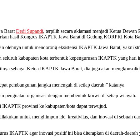
wa Barat
Dedi Supandi
, terpilih secara aklamasi menjadi Ketua Dewan
arkan hasil Kongres IKAPTK Jawa Barat di Gedung KORPRI Kota Ba
an olehnya untuk mendorong eksistensi IKAPTK Jawa Barat, yakni strate
eluruh kabupaten kota terbentuk kepengurusan IKAPTK yang hari ini 
ktinya sebagai Ketua IKAPTK Jawa Barat, dia juga akan mengkonsolid
cepat pembangunan jangka menengah di setiap daerah,” katanya.
n penguatan organisasi dengan membentuk korwil di setiap wilayah.
i IKAPTK provinsi ke kabupaten/kota dapat terwujud.
u dilakukan untuk menghimpun ide, kreativitas, dan inovasi di sebuah
urus IKAPTK agar inovasi positif ini bisa diterapkan di daerah-daerah 