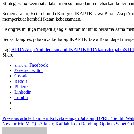
Strategi yang keempat adalah meresonansi dan menebarkan kebermanfaa
Sementara itu, Ketua Panitia Kongres IKAPTK Jawa Barar, Asep Yud
memperkuat kembali ikatan kebersamaan.
“Kongres ini juga menjadi ajang silaturahim untuk bersama-sama me
Seusai kongres, pihaknya berharap IKAPTK Jawa Barat dapat menjad
Tags
APDN
Asep Yudi
dedi supandi
IKAPTK
IPDN
kadisdik jabar
STP
Share
Facebook
Share on
Twitter
Share on
Google+
Reddit
Pinterest
Linkedin
Tumblr
Previous article
Lamban Isi Kekosongan Jabatan, DPRD ‘Sentil’ Wal
Next article
MTQ 37 Jabar, Kafilah Kota Bandung Optimis Sabet Gel