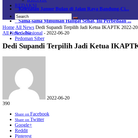
REDAKSI
Kelezatan Jamur Bulan di Jalan Raya Bandung-Ci...
Sama-sama Minuman Hangat Sehat, Ini Perbedaan ...
Home
All News
Dedi Supandi Terpilih Jadi Ketua IKAPTK 2022-2
All News
-
Nasional
-
2022-06-20
Redaksi
Pedoman Siber
Dedi Supandi Terpilih Jadi Ketua IKAPT
2022-06-20
390
Facebook
Share on
Twitter
Share on
Google+
Reddit
Pinterest