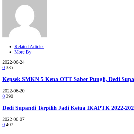
Related Articles
More By
2022-06-24
0
335
Kepsek SMKN 5 Kena OTT Saber Pungli, Dedi Supan
2022-06-20
0
390
Dedi Supandi Terpilih Jadi Ketua IKAPTK 2022-20
2022-06-07
0
407