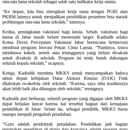
rata-rata lama sekolah sebagai salah satu indikator kerja utama.
“Ke depan, kita bisa sinergikan kerja sama dengan PGRI atau
PKBM lainnya untuk menjadikan pendidikan pesantren bisa masuk
perhitungan rata-rata lama sekolah,” tuturnya.
Kedua, peningkatan vaksinasi bagi lansia. Sebab, vaksinasi bagi
lansia di Jabar masih belum memenuhi target. Kadisdik selaku
Ketua Divisi Percepatan Vaksinasi Jabar berencana berinovasi
membuat program Inovasi Pekan Cinta Lansia. “Nantinya, siswa
membawa kakek, nenek atau tetangganya yang belum divaksin
untuk divaksin di sekolah. Program ini tentu butuh dukungan
seluruh kepala sekolah,” ucapnya.
Ketiga, Kadisdik meminta MKKS untuk menyampaikan bahwa
tahun depan kebijakan Dana Alokasi Khusus (DAK) Fisik
dilakukan swakelola oleh sekolah. “Karena, saya tahu kualitasnya
akan lebih baik jika dibangun oleh sekolah,” terangnya.
Kadisdik pun berharap, seluruh program yang digagas oleh MKKS
dapat berjalan lancar karena hal tersebut bagian dari kemajuan
pendidikan di Jabar. Selain itu, sebagai pendidik, MKKS harus
mampu menjadi pengubah peradaban.
“Guru adalah pendobrak peradaban. Pendidikan jadi bagian
perubahan peradaban di dunia dan kuncinya adalah seorang guru