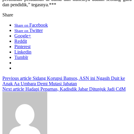
dan pendidik,” tegasnya.***
Share
Facebook
Share on
Twitter
Share on
Google+
Reddit
Pinterest
Linkedin
Tumblr
Previous article
Sidang Korupsi Bansos, ASN ini Ngasih Duit ke
Anak Aa Umbara Demi Mutasi Jabatan
Next article
Hadapi Peparnas, Kadisdik Jabar Ditunjuk Jadi CdM