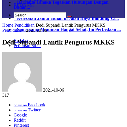
Heryanto Tanaka Tegaskan Hubungan Dengan
REDAKSI
Dadan...
Kelezatan Jamur Bulan di Jalan Raya Bandung-Ci...
Home
Pendidikan
Dedi Supandi Lantik Pengurus MKKS
Sama-sama Minuman Hangat Sehat, Ini Perbedaan ...
Pendidikan
-
2021-10-06
Redaksi
Dedi Supandi Lantik Pengurus MKKS
Pedoman Siber
2021-10-06
317
Facebook
Share on
Twitter
Share on
Google+
Reddit
Pinterest