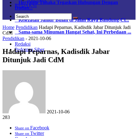
Heryanto Tanaka Tegaskan Hubungan Dengan
REDAKSI
Dadan...
Kelezatan Jamur Bulan di Jalan Raya Bandung-Ci...
Home
Pendidikan
Hadapi Peparnas, Kadisdik Jabar Ditunjuk Jadi
Sama-sama Minuman Hangat Sehat, Ini Perbedaan ...
CdM
Pendidikan
-
2021-10-06
Redaksi
Pedoman Siber
Hadapi Peparnas, Kadisdik Jabar
Ditunjuk Jadi CdM
2021-10-06
283
Facebook
Share on
Twitter
Share on