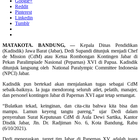
Google+
Reddit
Pinterest
Linkedin
Tumblr
MATAKOTA. BANDUNG, —
Kepala Dinas Pendidikan
(Kadisdik) Jawa Barat (Jabar), Dedi Supandi ditunjuk menjadi Chef
de Mission (CdM) atau Ketua Rombongan Kontingen Jabar di
Pekan Paralimpiade Nasional (Peparnas) XVI di Papua. Kadisdik
ditunjuk langsung oleh National Paralympic Committee Indonesia
(NPCI) Jabar.
Kadisdik pun bertekad akan menjalankan tugas sebagai CdM
sebaik-baiknya. Ia juga mendorong seluruh atlet, pelatih, manajer,
dan personel kontingen Jabar di Papernas XVI agar tetap semangat.
“Bulatkan tekad, keinginan, dan cita-cita bahwa kita bisa dan
mampu. Lamun keyeng tangtu pareng,” ujar Dedi dalam
penyerahan Surat Keputusan CdM di Aula Dewi Sartika, Kantor
Disdik Jabar, Jln. Dr. Radjiman No. 6, Kota Bandung, Rabu
(6/10/2021).
Dedi menegaskan, target tim Jabar di Papernas XV adalah juara