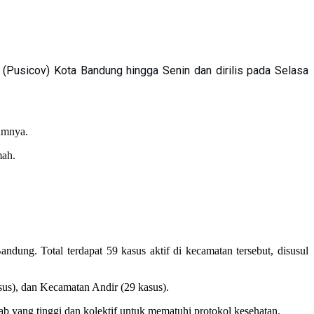
(Pusicov) Kota Bandung hingga Senin dan dirilis pada Selasa
9
lumnya.
mah.
.
ndung. Total terdapat 59 kasus aktif di kecamatan tersebut, disusul
sus), dan Kecamatan Andir (29 kasus).
 yang tinggi dan kolektif untuk mematuhi protokol kesehatan.