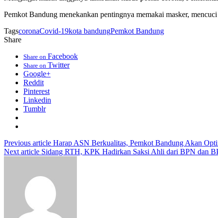
Pemkot Bandung menekankan pentingnya memakai masker, mencuci ta
Tags
corona
Covid-19
kota bandung
Pemkot Bandung
Share
Facebook
Share on
Twitter
Share on
Google+
Reddit
Pinterest
Linkedin
Tumblr
Previous article
Harap ASN Berkualitas, Pemkot Bandung Akan Opti
Next article
Sidang RTH, KPK Hadirkan Saksi Ahli dari BPN dan 