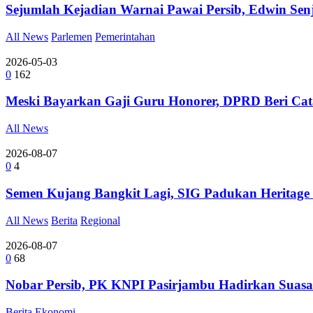
Sejumlah Kejadian Warnai Pawai Persib, Edwin Se
All News
Parlemen
Pemerintahan
2026-05-03
0
162
Meski Bayarkan Gaji Guru Honorer, DPRD Beri Ca
All News
2026-08-07
0
4
Semen Kujang Bangkit Lagi, SIG Padukan Heritage
All News
Berita
Regional
2026-08-07
0
68
Nobar Persib, PK KNPI Pasirjambu Hadirkan Suasa
Berita
Ekonomi