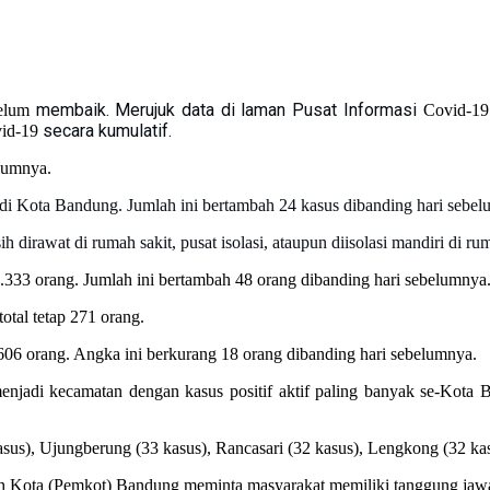
membaik. Merujuk data di laman Pusat Informasi
elum
Covid-1
secara kumulatif.
id-19
lumnya.
tif di Kota Bandung. Jumlah ini bertambah 24 kasus dibanding hari sebe
 dirawat di rumah sakit, pusat isolasi, ataupun diisolasi mandiri di ru
4.333 orang. Jumlah ini bertambah 48 orang dibanding hari sebelumnya
otal tetap 271 orang.
 606 orang. Angka ini berkurang 18 orang dibanding hari sebelumnya.
enjadi kecamatan dengan kasus positif aktif paling banyak se-Kota Ba
sus), Ujungberung (33 kasus), Rancasari (32 kasus), Lengkong (32 ka
ah Kota (Pemkot) Bandung meminta masyarakat memiliki tanggung jawab