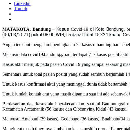
Linkedin
Tumblr
Kasus
di Kota Bandung
MATAKOTA, Bandung –
Covid-19
, b
(30/03/2021) pukul 08.00 WIB, terdapat total 15.321 kasus
Cov
Angka tersebut mengalami peningkatan 72 kasus dibanding hari sebe
Melansir data
covid19.bandung.go.id
, terdapat 717 kasus positif ak
Kasus aktif merujuk pada pasien
Covid-19
yang sampai sekarang masih
Sementara untuk total pasien positif yang sudah sembuh berjumlah 1
Untuk kasus konfirmasi aktif yang meninggal dunia tidak bertambah, t
Untuk jumlah kontak erat yang masih dipantau saat ini ada sebanyak
Berdasarkan data kasus aktif per-kecamatan, saat ini Batununggal m
Kecamatan Arcamanik (56 kasus) dan Cibeunying Kidul (43 kasus).
Menyusul Antapani (39 kasus), Gedebage (36 kasus), Buahbatu(34 ka
Mengingat masih tingginya tambahan kasus positif corona, Pemerint