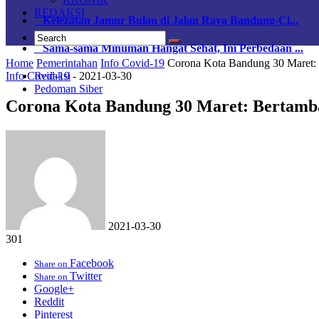
REDAKSI
Kelezatan Jamur Bulan di Jalan Raya Bandung-Ci...
Sama-sama Minuman Hangat Sehat, Ini Perbedaan ...
Home
Pemerintahan
Info Covid-19
Corona Kota Bandung 30 Maret: 
Info Covid-19
-
2021-03-30
Redaksi
Pedoman Siber
Corona Kota Bandung 30 Maret: Bertamba
2021-03-30
301
Facebook
Share on
Twitter
Share on
Google+
Reddit
Pinterest