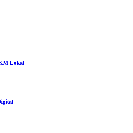
MKM Lokal
gital