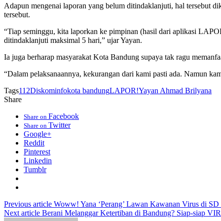
Adapun mengenai laporan yang belum ditindaklanjuti, hal tersebut d
tersebut.
“Tiap seminggu, kita laporkan ke pimpinan (hasil dari aplikasi LAPOR!
ditindaklanjuti maksimal 5 hari,” ujar Yayan.
Ia juga berharap masyarakat Kota Bandung supaya tak ragu memanfaat
“Dalam pelaksanaannya, kekurangan dari kami pasti ada. Namun kami
Tags
112
Diskominfo
kota bandung
LAPOR!
Yayan Ahmad Brilyana
Share
Facebook
Share on
Twitter
Share on
Google+
Reddit
Pinterest
Linkedin
Tumblr
Previous article
Woww! Yana ‘Perang’ Lawan Kawanan Virus di SD
Next article
Berani Melanggar Ketertiban di Bandung? Siap-siap VI