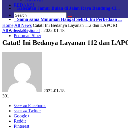
REDAKSI
Kelezatan Jamur Bulan di Jalan Raya Bandung-Ci...
Sama-sama Minuman Hangat Sehat, Ini Perbedaan ...
Home
All News
Catat! Ini Bedanya Layanan 112 dan LAPOR!
All News
-
Regional
-
2022-01-18
Redaksi
Pedoman Siber
Catat! Ini Bedanya Layanan 112 dan LAP
2022-01-18
391
Facebook
Share on
Twitter
Share on
Google+
Reddit
Pinterest