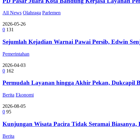
PD Pasar Juara Kota Bandung Kerjasa Layanan Perb
All News
Olahraga
Parlemen
2026-05-26
0
131
Sejumlah Kejadian Warnai Pawai Persib, Edwin Se
Pemerintahan
2026-04-03
0
162
Permudah Layanan hingga Akhir Pekan, Dukcapil B
Berita
Ekonomi
2026-08-05
0
95
Kunjungan Wisata Pacira Tidak Seramai Biasanya,
Berita