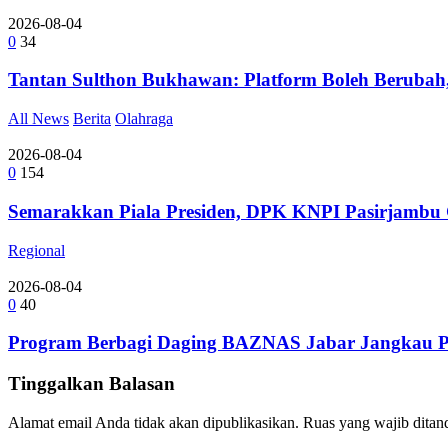
2026-08-04
0
34
Tantan Sulthon Bukhawan: Platform Boleh Berubah,
All News
Berita
Olahraga
2026-08-04
0
154
Semarakkan Piala Presiden, DPK KNPI Pasirjambu G
Regional
2026-08-04
0
40
Program Berbagi Daging BAZNAS Jabar Jangkau Pe
Tinggalkan Balasan
Alamat email Anda tidak akan dipublikasikan.
Ruas yang wajib ditan