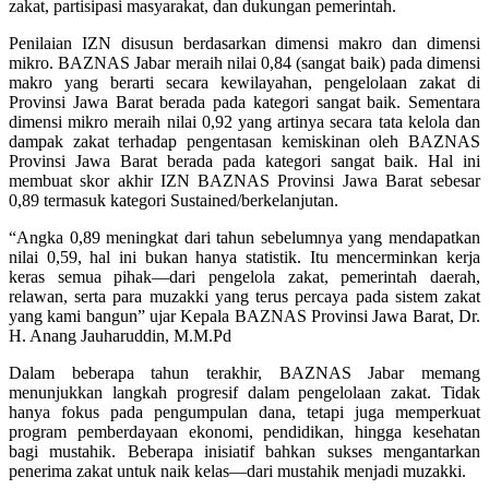
zakat, partisipasi masyarakat, dan dukungan pemerintah.
Penilaian IZN disusun berdasarkan dimensi makro dan dimensi
mikro. BAZNAS Jabar meraih nilai 0,84 (sangat baik) pada dimensi
makro yang berarti secara kewilayahan, pengelolaan zakat di
Provinsi Jawa Barat berada pada kategori sangat baik. Sementara
dimensi mikro meraih nilai 0,92 yang artinya secara tata kelola dan
dampak zakat terhadap pengentasan kemiskinan oleh BAZNAS
Provinsi Jawa Barat berada pada kategori sangat baik. Hal ini
membuat skor akhir IZN BAZNAS Provinsi Jawa Barat sebesar
0,89 termasuk kategori Sustained/berkelanjutan.
“Angka 0,89 meningkat dari tahun sebelumnya yang mendapatkan
nilai 0,59, hal ini bukan hanya statistik. Itu mencerminkan kerja
keras semua pihak—dari pengelola zakat, pemerintah daerah,
relawan, serta para muzakki yang terus percaya pada sistem zakat
yang kami bangun” ujar Kepala BAZNAS Provinsi Jawa Barat, Dr.
H. Anang Jauharuddin, M.M.Pd
Dalam beberapa tahun terakhir, BAZNAS Jabar memang
menunjukkan langkah progresif dalam pengelolaan zakat. Tidak
hanya fokus pada pengumpulan dana, tetapi juga memperkuat
program pemberdayaan ekonomi, pendidikan, hingga kesehatan
bagi mustahik. Beberapa inisiatif bahkan sukses mengantarkan
penerima zakat untuk naik kelas—dari mustahik menjadi muzakki.