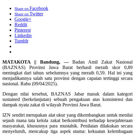
Facebook
Share on
Twitter
Share on
Google+
Reddit
Pinterest
Linkedin
Tumblr
MATAKOTA || Bandung, —
Badan Amil Zakat Nasional
(BAZNAS) Provinsi Jawa Barat berhasil meraih skor 0,89
meningkat dari tahun sebelumnya yang meraih 0,59. Hal ini yang
menjadikannya salah satu provinsi dengan capaian tertinggi secara
nasional. Rabu (09/04/2025).
Dengan nilai tersebut, BAZNAS Jabar masuk dalam kategori
sustained (berkelanjutan) sebuah pengakuan atas konsistensi dan
dampak nyata zakat di wilayah Provinsi Jawa Barat.
IZN sendiri merupakan alat ukur yang dikembangkan untuk menilai
sejauh mana tata kelola zakat berkontribusi terhadap kesejahteraan
masyarakat, khususnya para mustahik. Penilaian dilakukan secara
menyeluruh, mencakup tiga aspek utama: kekuatan kelembagaan