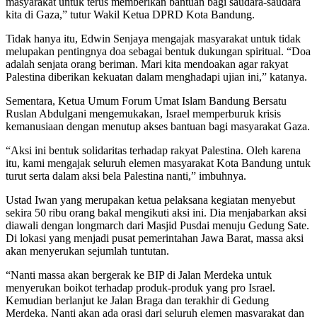
masyarakat untuk terus memberikan bantuan bagi saudara-saudara
kita di Gaza,” tutur Wakil Ketua DPRD Kota Bandung.
Tidak hanya itu, Edwin Senjaya mengajak masyarakat untuk tidak
melupakan pentingnya doa sebagai bentuk dukungan spiritual. “Doa
adalah senjata orang beriman. Mari kita mendoakan agar rakyat
Palestina diberikan kekuatan dalam menghadapi ujian ini,” katanya.
Sementara, Ketua Umum Forum Umat Islam Bandung Bersatu
Ruslan Abdulgani mengemukakan, Israel memperburuk krisis
kemanusiaan dengan menutup akses bantuan bagi masyarakat Gaza.
“Aksi ini bentuk solidaritas terhadap rakyat Palestina. Oleh karena
itu, kami mengajak seluruh elemen masyarakat Kota Bandung untuk
turut serta dalam aksi bela Palestina nanti,” imbuhnya.
Ustad Iwan yang merupakan ketua pelaksana kegiatan menyebut
sekira 50 ribu orang bakal mengikuti aksi ini. Dia menjabarkan aksi
diawali dengan longmarch dari Masjid Pusdai menuju Gedung Sate.
Di lokasi yang menjadi pusat pemerintahan Jawa Barat, massa aksi
akan menyerukan sejumlah tuntutan.
“Nanti massa akan bergerak ke BIP di Jalan Merdeka untuk
menyerukan boikot terhadap produk-produk yang pro Israel.
Kemudian berlanjut ke Jalan Braga dan terakhir di Gedung
Merdeka. Nanti akan ada orasi dari seluruh elemen masyarakat dan