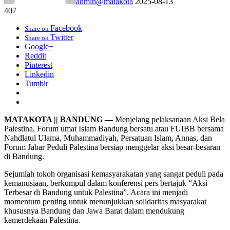
admin@matakota
2025-08-13
407
Facebook
Share on
Twitter
Share on
Google+
Reddit
Pinterest
Linkedin
Tumblr
MATAKOTA || BANDUNG —
Menjelang pelaksanaan Aksi Bela
Palestina, Forum umat Islam Bandung bersatu atau FUIBB bersama
Nahdlatul Ulama, Muhammadiyah, Persatuan Islam, Annas, dan
Forum Jabar Peduli Palestina bersiap menggelar aksi besar-besaran
di Bandung.
Sejumlah tokoh organisasi kemasyarakatan yang sangat peduli pada
kemanusiaan, berkumpul dalam konferensi pers bertajuk “Aksi
Terbesar di Bandung untuk Palestina”. Acara ini menjadi
momentum penting untuk menunjukkan solidaritas masyarakat
khususnya Bandung dan Jawa Barat dalam mendukung
kemerdekaan Palestina.