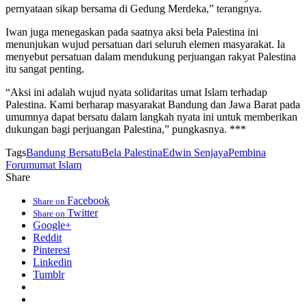
pernyataan sikap bersama di Gedung Merdeka,” terangnya.
Iwan juga menegaskan pada saatnya aksi bela Palestina ini
menunjukan wujud persatuan dari seluruh elemen masyarakat. Ia
menyebut persatuan dalam mendukung perjuangan rakyat Palestina
itu sangat penting.
“Aksi ini adalah wujud nyata solidaritas umat Islam terhadap
Palestina. Kami berharap masyarakat Bandung dan Jawa Barat pada
umumnya dapat bersatu dalam langkah nyata ini untuk memberikan
dukungan bagi perjuangan Palestina,” pungkasnya. ***
Tags
Bandung Bersatu
Bela Palestina
Edwin Senjaya
Pembina
Forum
umat Islam
Share
Facebook
Share on
Twitter
Share on
Google+
Reddit
Pinterest
Linkedin
Tumblr