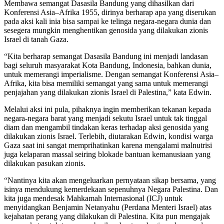
Membawa semangat Dasasila Bandung yang dihasilkan dari
Konferensi Asia–Afrika 1955, dirinya berharap apa yang diserukan
pada aksi kali inia bisa sampai ke telinga negara-negara dunia dan
sesegera mungkin menghentikan genosida yang dilakukan zionis
Israel di tanah Gaza.
“Kita berharap semangat Dasasila Bandung ini menjadi landasan
bagi seluruh masyarakat Kota Bandung, Indonesia, bahkan dunia,
untuk memerangi imperialisme. Dengan semangat Konferensi Asia–
Afrika, kita bisa memiliki semangat yang sama untuk memerangi
penjajahan yang dilakukan zionis Israel di Palestina,” kata Edwin.
Melalui aksi ini pula, pihaknya ingin memberikan tekanan kepada
negara-negara barat yang menjadi sekutu Israel untuk tak tinggal
diam dan mengambil tindakan keras terhadap aksi genosida yang
dilakukan zionis Israel. Terlebih, diutarakan Edwin, kondisi warga
Gaza saat ini sangat memprihatinkan karena mengalami malnutrisi
juga kelaparan massal seiring blokade bantuan kemanusiaan yang
dilakukan pasukan zionis.
“Nantinya kita akan mengeluarkan pernyataan sikap bersama, yang
isinya mendukung kemerdekaan sepenuhnya Negara Palestina. Dan
kita juga mendesak Mahkamah Internasional (ICJ) untuk
menyidangkan Benjamin Netanyahu (Perdana Menteri Israel) atas
kejahatan perang yang dilakukan di Palestina. Kita pun mengajak