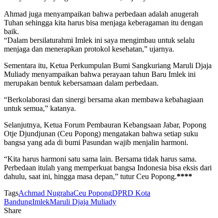
Ahmad juga menyampaikan bahwa perbedaan adalah anugerah
Tuhan sehingga kita harus bisa menjaga keberagaman itu dengan
baik.
“Dalam bersilaturahmi Imlek ini saya mengimbau untuk selalu
menjaga dan menerapkan protokol kesehatan,” ujarnya.
Sementara itu, Ketua Perkumpulan Bumi Sangkuriang Maruli Djaja
Muliady menyampaikan bahwa perayaan tahun Baru Imlek ini
merupakan bentuk kebersamaan dalam perbedaan.
“Berkolaborasi dan sinergi bersama akan membawa kebahagiaan
untuk semua,” katanya.
Selanjutnya, Ketua Forum Pembauran Kebangsaan Jabar, Popong
Otje Djundjunan (Ceu Popong) mengatakan bahwa setiap suku
bangsa yang ada di bumi Pasundan wajib menjalin harmoni.
“Kita harus harmoni satu sama lain. Bersama tidak harus sama.
Perbedaan itulah yang memperkuat bangsa Indonesia bisa eksis dari
dahulu, saat ini, hingga masa depan,” tutur Ceu Popong.
****
Tags
Achmad Nugraha
Ceu Popong
DPRD Kota
Bandung
Imlek
Maruli Djaja Muliady
Share