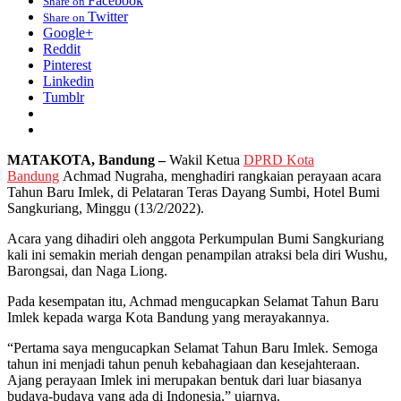
Facebook
Share on
Twitter
Share on
Google+
Reddit
Pinterest
Linkedin
Tumblr
MATAKOTA, Bandung –
Wakil Ketua
DPRD Kota
Bandung
Achmad Nugraha, menghadiri rangkaian perayaan acara
Tahun Baru Imlek, di Pelataran Teras Dayang Sumbi, Hotel Bumi
Sangkuriang, Minggu (13/2/2022).
Acara yang dihadiri oleh anggota Perkumpulan Bumi Sangkuriang
kali ini semakin meriah dengan penampilan atraksi bela diri Wushu,
Barongsai, dan Naga Liong.
Pada kesempatan itu, Achmad mengucapkan Selamat Tahun Baru
Imlek kepada warga Kota Bandung yang merayakannya.
“Pertama saya mengucapkan Selamat Tahun Baru Imlek. Semoga
tahun ini menjadi tahun penuh kebahagiaan dan kesejahteraan.
Ajang perayaan Imlek ini merupakan bentuk dari luar biasanya
budaya-budaya yang ada di Indonesia,” ujarnya.