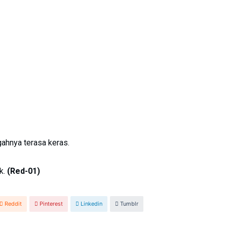
gahnya terasa keras.
k.
(Red-01)
Reddit
Pinterest
Linkedin
Tumblr