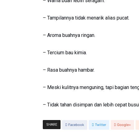
– Warna buah lebih seragam.
– Tampilannya tidak menarik alias pucat.
– Aroma buahnya ringan.
– Tercium bau kimia.
– Rasa buahnya hambar.
– Meski kulitnya menguning, tapi bagian ten
– Tidak tahan disimpan dan lebih cepat busu
SHARE
Facebook
Twitter
Google+