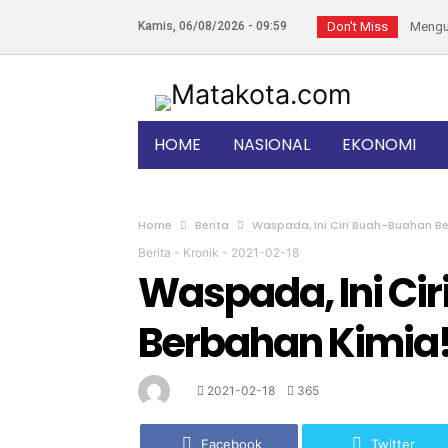
Kamis, 06/08/2026 - 09:59
Don't Miss
Manfaat
HUT Ke-
7 Keleb
Bandung
HOME
NASIONAL
EKONOMI
Diangga
SEREM! 
Bukan L
Home
Berita
Waspada, Ini Ciri Buah-Buahan B
Kapolda
Berita
-
Kronik
-
2021-02-18
Waspada, Ini Ci
Heryant
Kelezat
Berbahan Kimia
Sama-sa
2021-02-18
365
Facebook
Twitter