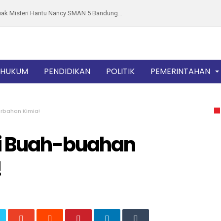
 Daun Sintrong, Dari Cegah Kanker Hingg...
16 Ormas BBC, Mugi Sujana Sampaikan Sej...
ihan dan Kekurangan Samsung A50 yang Pe...
 Surga Togel, Kupon Putih Berserakan di...
HUKUM
PENDIDIKAN
POLITIK
PEMERINTAHAN
p Sebagai Penistaan Agama, Forum Kyai A...
Gegara Nyanyi di Kamar Mandi, Netizen i...
apas Tangerang, Ini 5 Penjara Terpadat ...
erbahan Kimia!
 Pimpin Sertijab Kapolres dan Koorsprip...
ri Buah-buahan
o Tanaka Tegaskan Hubungan Dengan Dadan...
an Jamur Bulan di Jalan Raya Bandung-Ci...
!
ma Minuman Hangat Sehat, Ini Perbedaan ...