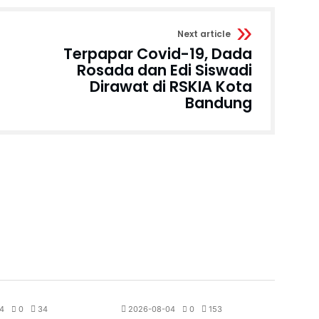
Next article
Terpapar Covid-19, Dada
Rosada dan Edi Siswadi
Dirawat di RSKIA Kota
Bandung
Berita
All News
Berita
Olahraga
4
0
34
2026-08-04
0
153
2026