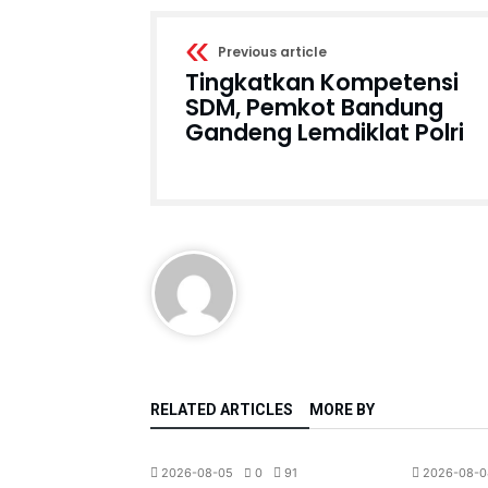
Previous article
Tingkatkan Kompetensi
SDM, Pemkot Bandung
Gandeng Lemdiklat Polri
RELATED ARTICLES
MORE BY
Regional
Berita
Ekonomi
0
38
2026-08-05
0
91
2026-08-0