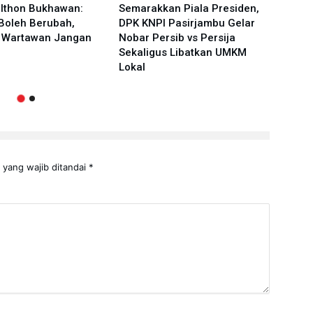
ulthon Bukhawan:
Semarakkan Piala Presiden,
Prog
Boleh Berubah,
DPK KNPI Pasirjambu Gelar
BAZN
s Wartawan Jangan
Nobar Persib vs Persija
Pelo
Sekaligus Libatkan UMKM
Rasa
Lokal
Digit
 yang wajib ditandai
*