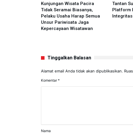
agi Daging
Kunjungan Wisata Pacira
Tantan S
r Jangkau
Tidak Seramai Biasanya,
Platform 
akarta, Warga
Pelaku Usaha Harap Semua
Integrita
aat Zakat
Unsur Pariwisata Jaga
Kepercayaan Wisatawan
Tinggalkan Balasan
Alamat email Anda tidak akan dipublikasikan.
Ruas
Komentar
*
Nama