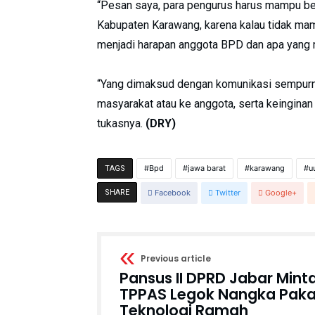
“Pesan saya, para pengurus harus mampu be
Kabupaten Karawang, karena kalau tidak ma
menjadi harapan anggota BPD dan apa yang me
“Yang dimaksud dengan komunikasi sempurna
masyarakat atau ke anggota, serta keinginan 
tukasnya.
(DRY)
Bpd
jawa barat
karawang
u
TAGS
SHARE
Facebook
Twitter
Google+
Previous article
Pansus II DPRD Jabar Mint
TPPAS Legok Nangka Paka
Teknologi Ramah