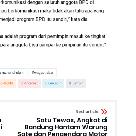
rkomunikasi dengan seluruh anggota BPD di
mpu berkomunikasi maka tidak akan tahu apa yang
njadi program BPD itu sendiri,” kata dia.
 adalah program dari pemimpin masuk ke tingkat
para anggota bisa sampai ke pimpinan itu sendiri,”
u ruzhanul ulum
wagub jabar
Reddit
Pinterest
Linkedin
Tumblr
Next article
a
Satu Tewas, Angkot di
i
Bandung Hantam Warung
Sate dan Pengendara Motor