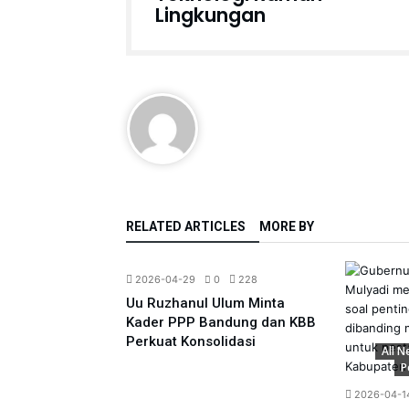
Lingkungan
RELATED ARTICLES
MORE BY
Regional
All News
Pemerintahan
Politik
248
2026-04-29
0
228
Perluas
Uu Ruzhanul Ulum Minta
JU, Ribuan APJ
Kader PPP Bandung dan KBB
k Usai Sorotan
Perkuat Konsolidasi
All 
P
2026-04-1