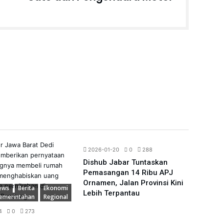
Regional
2026-01-20
0
288
2026
Dishub Jabar Tuntaskan
Dish
Pemasangan 14 Ribu APJ
Peng
Ornamen, Jalan Provinsi Kini
Orna
News
Berita
Ekonomi
Lebih Terpantau
Publi
emerintahan
Regional
4
0
273