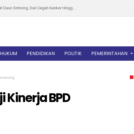
 Daun Sintrong, Dari Cegah Kanker Hingg...
16 Ormas BBC, Mugi Sujana Sampaikan Sej...
ihan dan Kekurangan Samsung A50 yang Pe...
Surga Togel, Kupon Putih Berserakan di...
p Sebagai Penistaan Agama, Forum Kyai A...
HUKUM
PENDIDIKAN
POLITIK
PEMERINTAHAN
egara Nyanyi di Kamar Mandi, Netizen i...
pas Tangerang, Ini 5 Penjara Terpadat ...
Pimpin Sertijab Kapolres dan Koorsprip...
Karawang
o Tanaka Tegaskan Hubungan Dengan Dadan...
i Kinerja BPD
n Jamur Bulan di Jalan Raya Bandung-Ci...
ma Minuman Hangat Sehat, Ini Perbedaan ...