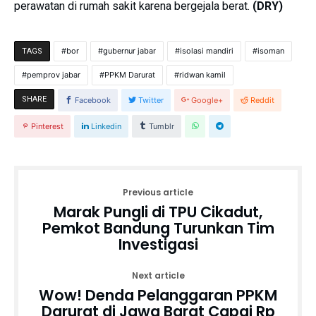
perawatan di rumah sakit karena bergejala berat.
(DRY)
bor
gubernur jabar
isolasi mandiri
isoman
TAGS
pemprov jabar
PPKM Darurat
ridwan kamil
SHARE
Facebook
Twitter
Google+
Reddit
Pinterest
Linkedin
Tumblr
Previous article
Marak Pungli di TPU Cikadut,
Pemkot Bandung Turunkan Tim
Investigasi
Next article
Wow! Denda Pelanggaran PPKM
Darurat di Jawa Barat Capai Rp