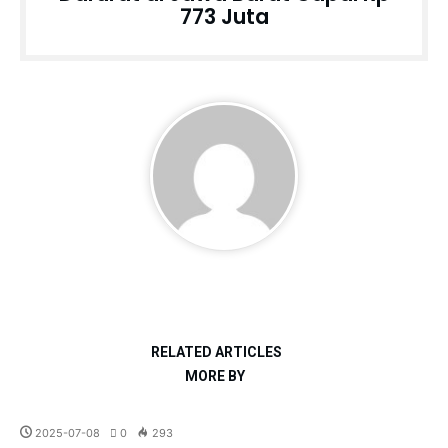
773 Juta
RELATED ARTICLES
MORE BY
All News
Ekonomi
Pemerintahan
2025-07-08
0
293