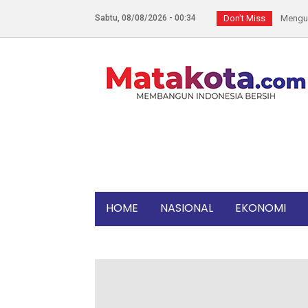
Sabtu, 08/08/2026 - 00:34
Don't Miss
Manfaat
HUT Ke-
7 Keleb
Bandung 
Diangga
SEREM! G
Bukan La
Kapolda 
Heryant
HOME
NASIONAL
EKONOMI
Kelezata
Sama-sa