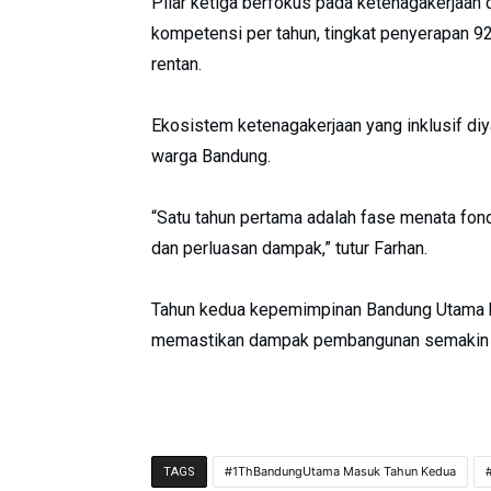
Pilar ketiga berfokus pada ketenagakerjaan d
kompetensi per tahun, tingkat penyerapan 92
rentan.
Ekosistem ketenagakerjaan yang inklusif di
warga Bandung.
“Satu tahun pertama adalah fase menata fon
dan perluasan dampak,” tutur Farhan.
Tahun kedua kepemimpinan Bandung Utama ki
memastikan dampak pembangunan semakin te
1ThBandungUtama Masuk Tahun Kedua
TAGS