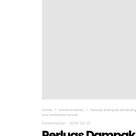
Home
Pemerintahan
Perluas Dampak Pembangu
Dan Mobilitas Sosial
Pemerintahan
-
2026-02-20
Perluas Dampa