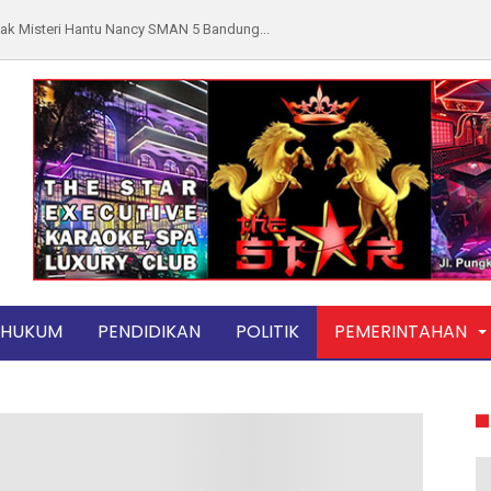
 Daun Sintrong, Dari Cegah Kanker Hingg...
16 Ormas BBC, Mugi Sujana Sampaikan Sej...
ihan dan Kekurangan Samsung A50 yang Pe...
Surga Togel, Kupon Putih Berserakan di...
p Sebagai Penistaan Agama, Forum Kyai A...
egara Nyanyi di Kamar Mandi, Netizen i...
pas Tangerang, Ini 5 Penjara Terpadat ...
Pimpin Sertijab Kapolres dan Koorsprip...
o Tanaka Tegaskan Hubungan Dengan Dadan...
HUKUM
PENDIDIKAN
POLITIK
PEMERINTAHAN
n Jamur Bulan di Jalan Raya Bandung-Ci...
ma Minuman Hangat Sehat, Ini Perbedaan ...