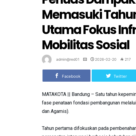
Memasuki Tahu
Utama Fokus Inf
Mobilitas Sosial
admin@red01
2026-02-20
217
Facebook
Twitter
MATAKOTA || Bandung – Satu tahun kepemi
fase penataan fondasi pembangunan melalui 
dan Agamis).
Tahun pertama difokuskan pada pembenahan t