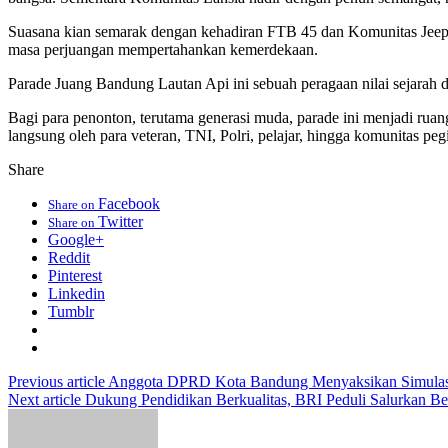
Suasana kian semarak dengan kehadiran FTB 45 dan Komunitas Jeep
masa perjuangan mempertahankan kemerdekaan.
Parade Juang Bandung Lautan Api ini sebuah peragaan nilai sejarah 
Bagi para penonton, terutama generasi muda, parade ini menjadi ruan
langsung oleh para veteran, TNI, Polri, pelajar, hingga komunitas pegi
Share
Facebook
Share on
Twitter
Share on
Google+
Reddit
Pinterest
Linkedin
Tumblr
Previous article
Anggota DPRD Kota Bandung Menyaksikan Simulasi
Next article
Dukung Pendidikan Berkualitas, BRI Peduli Salurkan B