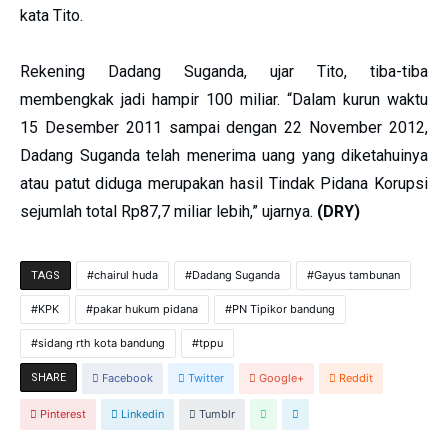
kata Tito.
Rekening Dadang Suganda, ujar Tito, tiba-tiba
membengkak jadi hampir 100 miliar. “Dalam kurun waktu
15 Desember 2011 sampai dengan 22 November 2012,
Dadang Suganda telah menerima uang yang diketahuinya
atau patut diduga merupakan hasil Tindak Pidana Korupsi
sejumlah total Rp87,7 miliar lebih,” ujarnya.
(DRY)
chairul huda
Dadang Suganda
Gayus tambunan
TAGS
KPK
pakar hukum pidana
PN Tipikor bandung
sidang rth kota bandung
tppu
SHARE
Facebook
Twitter
Google+
Reddit
Pinterest
Linkedin
Tumblr