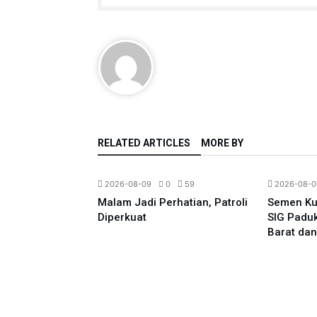
RELATED ARTICLES
MORE BY
Berita
Ekonomi
All News
Berita
Regional
0
118
2026-08-09
0
59
2026-08-0
ata Pacira
Malam Jadi Perhatian, Patroli
Semen Kuj
 Biasanya,
Diperkuat
SIG Padu
 Harap Semua
Barat dan
ata Jaga
Wisatawan