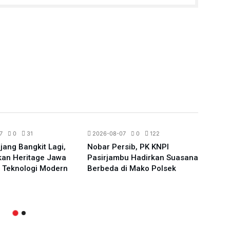
All News
All News
Berita
Regional
7
0
31
2026-08-07
0
122
2026
ang Bangkit Lagi,
Nobar Persib, PK KNPI
Kunj
kan Heritage Jawa
Pasirjambu Hadirkan Suasana
Tida
 Teknologi Modern
Berbeda di Mako Polsek
Pela
Unsu
Kepe