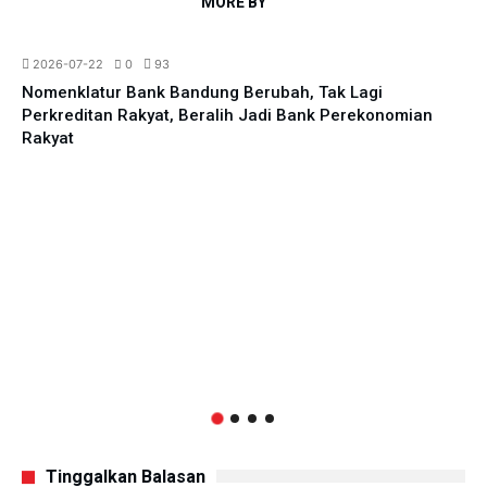
MORE BY
All News
Parlemen
2026-07-22
0
93
Nomenklatur Bank Bandung Berubah, Tak Lagi
Perkreditan Rakyat, Beralih Jadi Bank Perekonomian
Rakyat
Tinggalkan Balasan