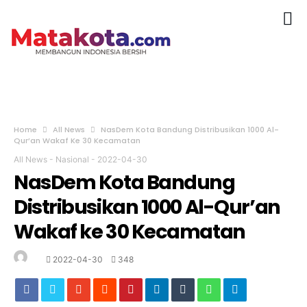
Home
All News
NasDem Kota Bandung Distribusikan 1000 Al-
Qur’an Wakaf Ke 30 Kecamatan
All News
-
Nasional
-
2022-04-30
NasDem Kota Bandung
Distribusikan 1000 Al-Qur’an
Wakaf ke 30 Kecamatan
2022-04-30
348