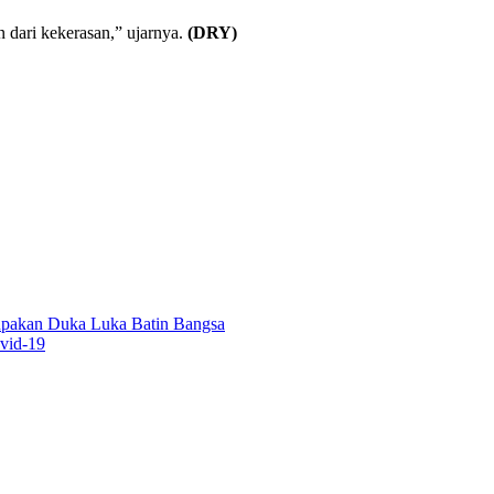
n dari kekerasan,” ujarnya.
(DRY)
upakan Duka Luka Batin Bangsa
vid-19