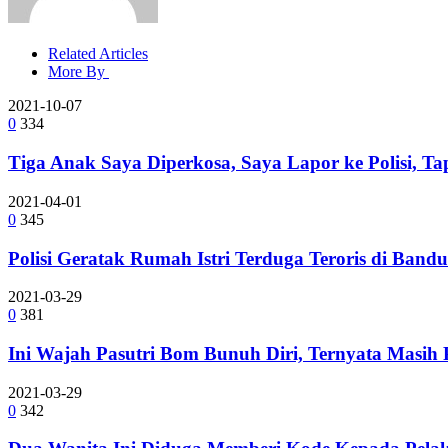
Related Articles
More By
2021-10-07
0
334
Tiga Anak Saya Diperkosa, Saya Lapor ke Polisi, Ta
2021-04-01
0
345
Polisi Geratak Rumah Istri Terduga Teroris di Band
2021-03-29
0
381
Ini Wajah Pasutri Bom Bunuh Diri, Ternyata Masih
2021-03-29
0
342