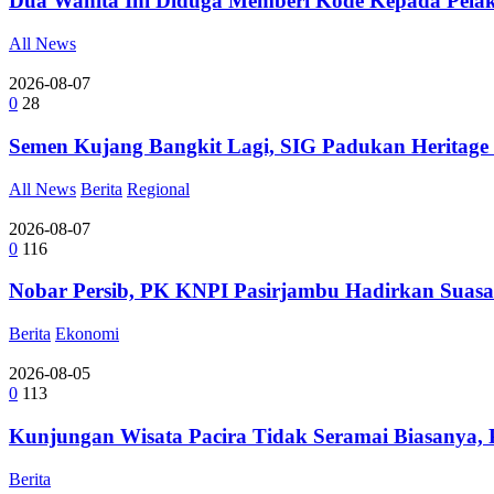
Dua Wanita Ini Diduga Memberi Kode Kepada Pela
All News
2026-08-07
0
28
Semen Kujang Bangkit Lagi, SIG Padukan Heritage
All News
Berita
Regional
2026-08-07
0
116
Nobar Persib, PK KNPI Pasirjambu Hadirkan Suasa
Berita
Ekonomi
2026-08-05
0
113
Kunjungan Wisata Pacira Tidak Seramai Biasanya,
Berita