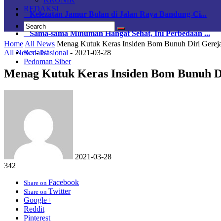
REDAKSI
Kelezatan Jamur Bulan di Jalan Raya Bandung-Ci...
Sama-sama Minuman Hangat Sehat, Ini Perbedaan ...
Home
All News
Menag Kutuk Keras Insiden Bom Bunuh Diri Gereja
All News
-
Nasional
-
2021-03-28
Redaksi
Pedoman Siber
Menag Kutuk Keras Insiden Bom Bunuh Di
2021-03-28
342
Facebook
Share on
Twitter
Share on
Google+
Reddit
Pinterest