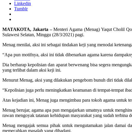
Linkedin
Tumblr
MATAKOTA, Jakarta –
Menteri Agama (Menag) Yaqut Cholil Qoum
Sulawesi Selatan, Minggu (28/3/2021) pagi.
Menag menilai, aksi ini sebagai tindakan keji yang menodai ketenang
“Apa pun motifnya, aksi ini tidak dibenarkan agama karena dampaknya
Dia berharap kepolisian dan aparat berwenang bisa segera mengungkap
yang terlibat dalam aksi keji ini.
Menurut Menag, aksi yang dilakukan pengebom bunuh diri tidak dilak
“Kepolisian juga perlu meningkatkan keamanan di tempat-tempat iba
Atas kejadian ini, Menag juga mengimbau para tokoh agama untuk t
Menag berujar, agama apa pun mengajarkan umatnya untuk menghindar
rawan mengoyak tatanan kehidupan masyarakat yang sudah terbina d
Menag mengajak semua pihak untuk mengutamakan jalan damai dalam 
memecahkan masalah yang dihadapi.