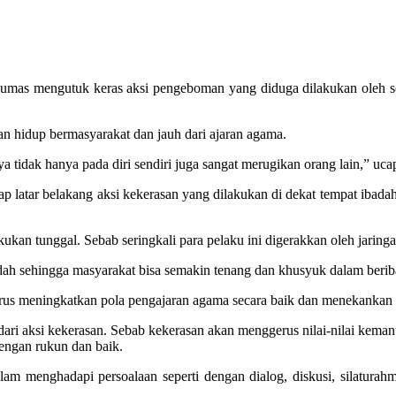
as mengutuk keras aksi pengeboman yang diduga dilakukan oleh sese
an hidup bermasyarakat dan jauh dari ajaran agama.
 tidak hanya pada diri sendiri juga sangat merugikan orang lain,” uc
 latar belakang aksi kekerasan yang dilakukan di dekat tempat ibadah
ukan tunggal. Sebab seringkali para pelaku ini digerakkan oleh jarin
dah sehingga masyarakat bisa semakin tenang dan khusyuk dalam beri
erus meningkatkan pola pengajaran agama secara baik dan menekankan 
i aksi kekerasan. Sebab kekerasan akan menggerus nilai-nilai kemanu
engan rukun dan baik.
menghadapi persoalaan seperti dengan dialog, diskusi, silaturahmi