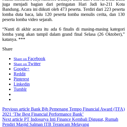
juga menjadi bagian dari peringatan Hari Jadi ke-211 Kota
Bandung. Acara ini diikuti oleh 473 peserta. Terdiri dari 223 peserta
lomba duta baca, lalu 120 peserta lomba menulis cerita, dan 130
peserta lomba video sejarah.
“Nanti di akhir acara itu ada 6 finalis di masing-masing kategori
lomba yang akan tampil dalam grand final Selasa (26 Oktober),”
katanya. ***
Share
Facebook
Share on
Twitter
Share on
Google+
Reddit
Pinterest
Linkedin
Tumblr
Previous article
Bank Bjb Pemenang Tempo Financial Award (TFA)
2021 ‘The Best Financial Performance Bank’
Next article
PT Indosurya Inti Finance Kembali Digugat, Rumah
Pendiri Masjid Salman ITB Terancam Melayang