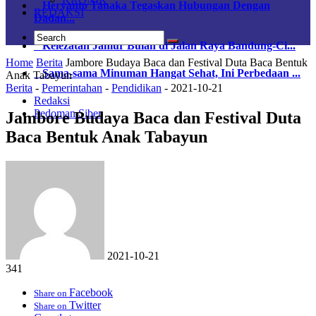
Heryanto Tanaka Tegaskan Hubungan Dengan
REDAKSI
Dadan...
Kelezatan Jamur Bulan di Jalan Raya Bandung-Ci...
Home
Berita
Jambore Budaya Baca dan Festival Duta Baca Bentuk
Sama-sama Minuman Hangat Sehat, Ini Perbedaan ...
Anak Tabayun
Berita
-
Pemerintahan
-
Pendidikan
-
2021-10-21
Redaksi
Pedoman Siber
Jambore Budaya Baca dan Festival Duta
Baca Bentuk Anak Tabayun
2021-10-21
341
Facebook
Share on
Twitter
Share on