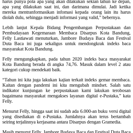
harus punya pola apa yang akan dilakukan sekian tahun ke depan,
apa yang dilakukan saat ini, dan darimana dimulai. Jadi ketika
mereka mentranformasikan infomasi kepada orang lain itu harus
diolah dulu, sehingga menjadi informasi yang valid,” bebernya.
Lebih lanjut Kepala Bidang Pengembangan Perpustakaan dan
Pembudayaan Kegemaraan Membaca Disarpus Kota Bandung,
Felly Lastiawati menuturkan, Jambore Budaya Baca dan Festival
Duta Baca ini juga sekaligus untuk mendongkrak indeks baca
masyarakat Kota Bandung.
Felly mengungkapkan, pada tahun 2020 indeks baca masyarakat
Kota Bandung berada di angka 74,76. Masuk dalam level 2 atau
kategori cukup mendekati baik.
“Tahun ini kita juga lakukan kajian terkait indeks gemar membaca.
Kaitan dengan pandemi ini kita mengubah mindset. Salah satu
indikator kunjungan ke perpustakaan kami lakukan terobosan
bagaimana masyarakat mengakses layanan digital e-Pustaka,” kata
Felly.
Menurut Felly, hingga saat ini sudah ada 6.000-an buku versi digital
yang disediakan di e-Pustaka. Jumlahnya akan terus bertambah
seiring terjalinnya kerjasama antara Disarpus dengan Gramedia.
Masih menurut Felly, Jambore Budaya Baca dan Festival Duta Baca