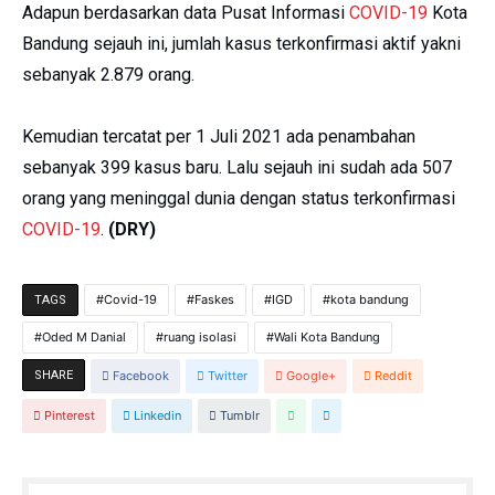
Adapun berdasarkan data Pusat Informasi
COVID-19
Kota
Bandung sejauh ini, jumlah kasus terkonfirmasi aktif yakni
sebanyak 2.879 orang.
Kemudian tercatat per 1 Juli 2021 ada penambahan
sebanyak 399 kasus baru. Lalu sejauh ini sudah ada 507
orang yang meninggal dunia dengan status terkonfirmasi
COVID-19
.
(DRY)
Covid-19
Faskes
IGD
kota bandung
TAGS
Oded M Danial
ruang isolasi
Wali Kota Bandung
SHARE
Facebook
Twitter
Google+
Reddit
Pinterest
Linkedin
Tumblr