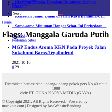
Heryanto Tanaka Tegaskan Hubungan Dengan
REDAKSI
Dadan...
Kelezatan Jamur Bulan di Jalan Raya Bandung-Ci...
Home
Sama-sama Minuman Hangat Sehat, Ini Perbedaan ...
Flags:
Manggala Garuda Putih
Redaksi
Pedoman Siber
MGP Endus Aroma KKN Pada Proyek Jalan
Sukabumi Baros-Tegalbuleud
2021-10-16
0
291
Diterbitkan berdasarkan undang-undang pokok pers No 40 tahun
1999
oleh: PT. GUNA KARYA MEDIA (GAYA).
© Copyright 2021, All Rights Reserved. | Powered by
matakota.com | Designed by JasaWebsiteBandung