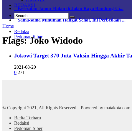
REDAKSI
Kelezatan Jamur Bulan di Jalan Raya Bandung-Ci...
Sama-sama Minuman Hangat Sehat, Ini Perbedaan ...
Home
Redaksi
Pedoman Siber
Flags:
Joko Widodo
Jokowi Target 370 Juta Vaksin Hingga Akhir Ta
2021-08-20
0
271
© Copyright 2021, All Rights Reserved. | Powered by matakota.com
Berita Terbaru
Redaksi
Pedoman Siber